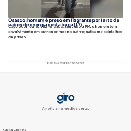
Osasco: homem é preso em flagrante por furto de
cabos de energia nesta terça (17)
Caso ocorreu no Vila Yolanda. Segundo a PM, o homem tem
envolvimento em outros crimes no bairro; saiba mais detalhes
da prisão
MARIANA PEREIRA
17/06/2025
A notícia na medida certa.
SIGA-NOS