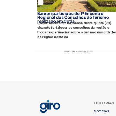
Barueri participou do 1º Encontro
Regional dos Conselhos de Turismo
realizado em Cotia
Evento aconteceu na manhã desta quinta (29),
visando fortalecer os conselhos da região e
trocar experiências sobre o turismo nas cidade
da região oeste da
NANCI DAINEZI
05/10/2022
EDITORIAS
NOTÍCIAS