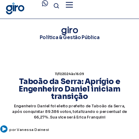
giro
Política & Gestão Pública
11/11/2024
às 16:09
Taboão da Serra: Aprígio e
Engenheiro Daniel iniciam
transição
Engenheiro Daniel foi eleito prefeito de Taboão da Serra,
após conquistar 89.386 votos, totalizando o percentual de
66,27%. Sua vice será Erica Franquini
por
Vanessa Dainesi