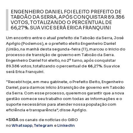
ENGENHEIRO DANIEL FOI ELEITO PREFEITO DE
TABOÃO DA SERRA, APÓS CONQUISTAR 89.386
VOTOS, TOTALIZANDO O PERCENTUAL DE
66,27%. SUA VICE SERÁ ERICA FRANQUINI
Um encontro entre o atual prefeito de Taboão da Serra, José
Aprígio (Podemos), e o prefeito eleito Engenheiro Daniel
(União, na manhã desta segunda-feira (11), marcou o inicio do
processo de transição de governo em Taboão da Serra.
Engenheiro Daniel foi eleito, no 2º turno, após conquistar
89.386 votos, totalizando o percentual de 66,27%. Sua vice
será Erica Franquini.
“Recebi hoje, em meu gabinete, o Prefeito Eleito, Engenheiro
Daniel, para darmos início à transição de governo em Taboão
da Serra. Com esse processo, queremos garantir que a nova
gestão comece seu trabalho com todas as informações e o
suporte necessários para atender nossa população com
eficiência e transparência”, disse Aprígio.
+SIGA
os canais de notícias do GIRO
no
Whatsapp
,
Telegram
e
Linkedin