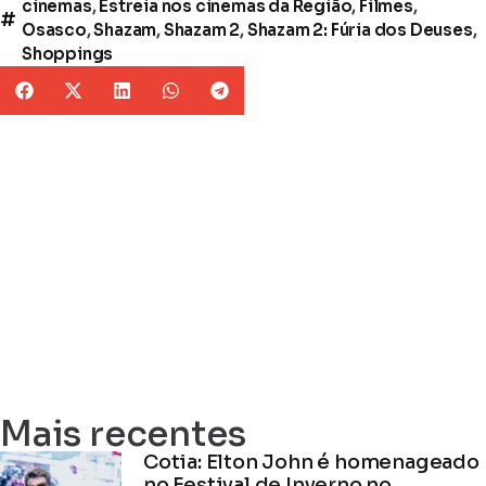
cinemas
,
Estreia nos cinemas da Região
,
Filmes
,
Osasco
,
Shazam
,
Shazam 2
,
Shazam 2: Fúria dos Deuses
,
Shoppings
Mais recentes
Cotia: Elton John é homenageado
no Festival de Inverno no