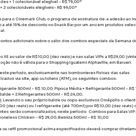
des + 1 colecionável elegível – R$ 79,00*
+ 2 colecionáveis elegíveis- R$ 99,00*
para o Cinemark Club, o programa de assinatura de: a adesão ao i
ito a até 15% de desconto no Snack Bar por um ano em produtos sele
al.
scontos adicionais sobre o valor dos combos especiais da Semana d
ro XE ao valor de R$10,00 (dez reais) e nas salas VIPs a R$29,00 (vint
oção não é válida para o Shopping Iguatemi Alphaville, em Barueri.
este período, exclusivamente nas bombonieres físicas das salas
izados via site, app ou totens (ATM), os seguintes combos:
igerante 500ml – R$ 10,00; Pipoca Média + Refrigerante 500ml – R$ 
Balde + 2 Refrigerantes 500ml – R$ 24,00;
: Levando o seu próprio balde ou copo exclusivos Cinépolis o clien
,00 (dez reais) ou 1 refrigerante (até 700ml) por R$10,00 (dez reais) 
ntes serão comercializados, neste período: Combos para Salas VIP:
; Boneless Chicken – R$ 29,00; Bebida 500ml – R$ 10,00
ca ou refil promocional acima especificados deverá comprar diretam