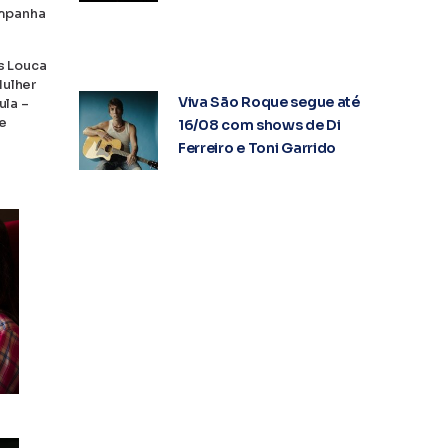
ampanha
s Louca
Mulher
Viva São Roque segue até
ula –
 e
16/08 com shows de Di
Ferreiro e Toni Garrido