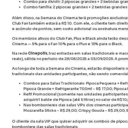
Combo para dividir: 2 pipocas grandes + 2 bebidas gran
Combo família: 2 pipocas grandes + 2 bebidas grandes 
Além disso, na Semana do Cinema terá promoções exclusivas 
Club Fan também estará a R$ 10. Com ele, o cliente tem dire
e acúmulo de pontos, sem custo adicional ou assinatura mens
Os membros ativos do Club Fan, Plus e Black ainda terão de
Cinema — 5% para o Fan 10% para o Plus e 15% para o Black.
Na rede
Cinepolis
, traz entradas em salas tradicionais e mac
reais), válida no período de 28/08/2025 a 03/09/2025. A prom
Ao longo de toda a Semana do Cinema, estarão disponíveis n
tradicionais das unidades participantes, não sendo comercial
Combos para Salas Tradicionais: Pipoca Pequena + Refr
Pipoca Grande + Refrigerante 700ml – R$ 17,00; Pipoca 
Refil Promocional (somente nas unidades participantes)
adquirir1 balde de Pipoca (até 5 litros) no valor de R$10
Nas bombonieres das salas VIPs dos cinemas participa
Mozzarella Sticks – R$ 29,00; Crispy Gouda – R$ 29,00
O cliente da sala VIP que quiser adquirir os combos de pipo
bomboniere das salas tradicionais.