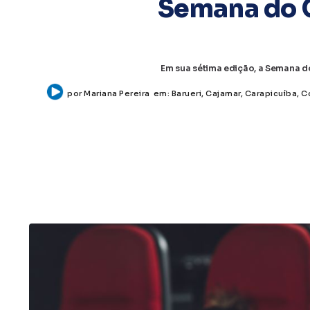
Semana do C
Em sua sétima edição, a Semana do
por
Mariana Pereira
em:
Barueri
,
Cajamar
,
Carapicuíba
,
C