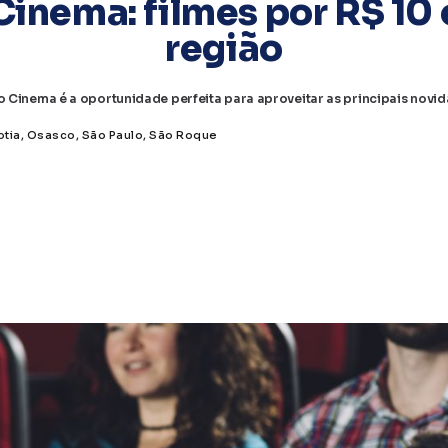
inema: filmes por R$ 10
região
 Cinema é a oportunidade perfeita para aproveitar as principais novi
otia
,
Osasco
,
São Paulo
,
São Roque