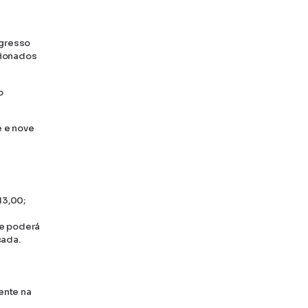
ngresso
cionados
o
e e nove
13,00;
te poderá
cada.
ente na