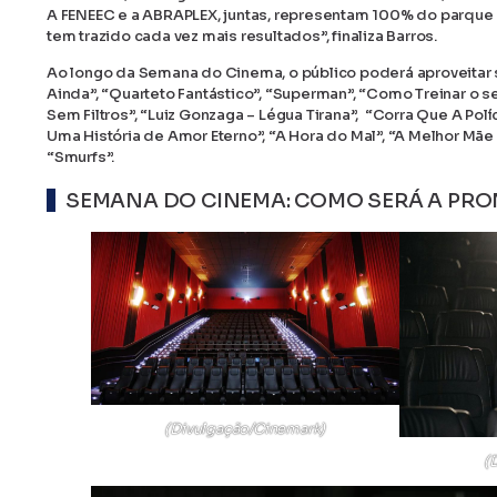
A FENEEC e a ABRAPLEX, juntas, representam 100% do parque
tem trazido cada vez mais resultados”, finaliza Barros.
Ao longo da Semana do Cinema, o público poderá aproveitar s
Ainda”, “Quarteto Fantástico”, “Superman”, “Como Treinar o se
Sem Filtros”, “Luiz Gonzaga – Légua Tirana”, “Corra Que A Polí
Uma História de Amor Eterno”, “A Hora do Mal”, “A Melhor Mãe 
“Smurfs”.
SEMANA DO CINEMA: COMO SERÁ A PR
(Divulgação/Cinemark)
(