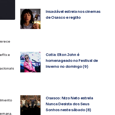
Insaciável estreia nos cinemas
de Osasco e região
ferece
Cotia: Elton John é
flix e
homenageado no Festival de
Inverno no domingo (9)
acionais
Osasco: Nizo Neto estrela
nimento
Nunca Desista dos Seus
Sonhos neste sábado (8)
semana.