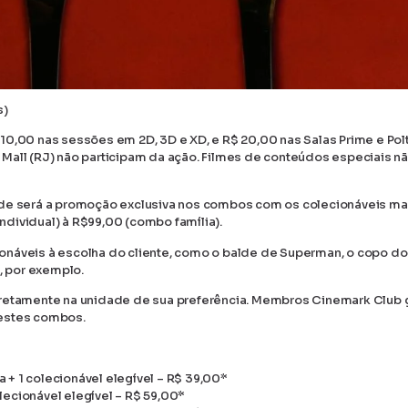
s)
 10,00 nas sessões em 2D, 3D e XD, e R$ 20,00 nas Salas Prime e Pol
Mall (RJ) não participam da ação. Filmes de conteúdos especiais n
ede será a promoção exclusiva nos combos com os colecionáveis ma
dividual) à R$99,00 (combo família).
onáveis à escolha do cliente, como o balde de Superman, o copo do
, por exemplo.
diretamente na unidade de sua preferência. Membros Cinemark Club
destes combos.
+ 1 colecionável elegível – R$ 39,00*
ecionável elegível – R$ 59,00*