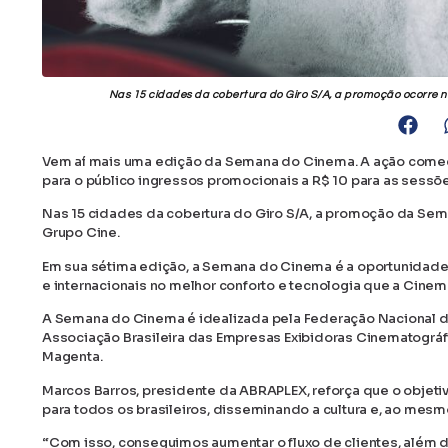
Nas 15 cidades da cobertura do Giro S/A, a promoção ocorre na
Vem aí mais uma edição da Semana do Cinema. A ação começa 
para o público ingressos promocionais a R$ 10 para as sessõe
Nas 15 cidades da cobertura do Giro S/A, a promoção da Sema
Grupo Cine.
Em sua sétima edição, a Semana do Cinema é a oportunidade p
e internacionais no melhor conforto e tecnologia que a Cinem
A Semana do Cinema é idealizada pela Federação Nacional d
Associação Brasileira das Empresas Exibidoras Cinematográf
Magenta.
Marcos Barros, presidente da ABRAPLEX, reforça que o objeti
para todos os brasileiros, disseminando a cultura e, ao me
“Com isso, conseguimos aumentar o fluxo de clientes, além d