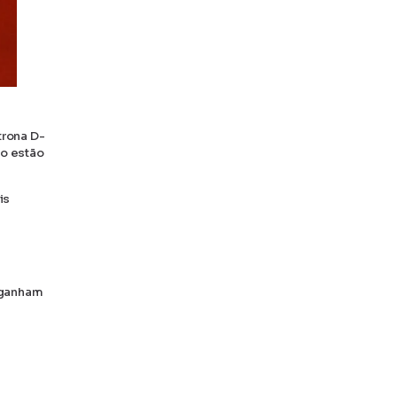
trona D-
ão estão
is
 ganham