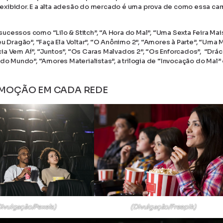
 exibidor. E a alta adesão do mercado é uma prova de como essa c
ucessos como “Lilo & Stitch”, “A Hora do Mal”, “Uma Sexta Feira Mai
u Dragão”, “Faça Ela Voltar”, “O Anônimo 2”, “Amores à Parte”, “Uma 
cia Vem Aí”, “Juntos”, “Os Caras Malvados 2”, “Os Enforcados”, “Drác
do Mundo”, “Amores Materialistas”, a trilogia de “Invocação do Mal”
OMOÇÃO EM CADA REDE
Divulgação/Pexels)
(Divulgação/Freepik)