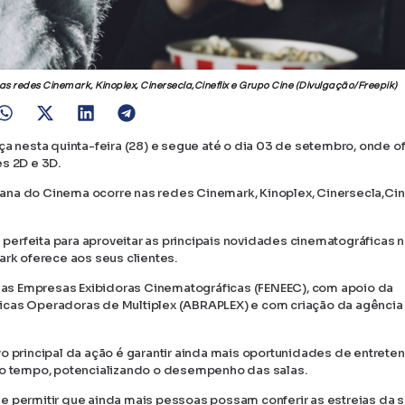
s redes Cinemark, Kinoplex, Cinersecla,Cineflix e Grupo Cine (Divulgação/Freepik)
nesta quinta-feira (28) e segue até o dia 03 de setembro, onde o
s 2D e 3D.
na do Cinema ocorre nas redes Cinemark, Kinoplex, Cinersecla,Cine
erfeita para aproveitar as principais novidades cinematográficas n
ark oferece aos seus clientes.
as Empresas Exibidoras Cinematográficas (FENEEC), com apoio da
icas Operadoras de Multiplex (ABRAPLEX) e com criação da agência
vo principal da ação é garantir ainda mais oportunidades de entrete
smo tempo, potencializando o desempenho das salas.
e permitir que ainda mais pessoas possam conferir as estreias da 