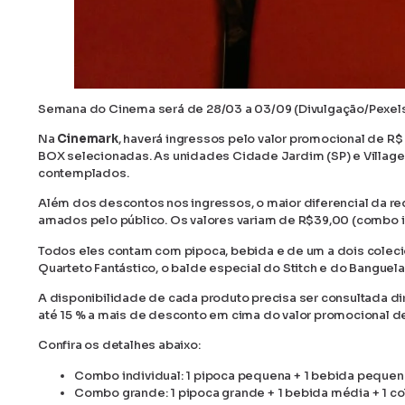
Semana do Cinema será de 28/03 a 03/09 (Divulgação/Pexel
Na
Cinemark
, haverá ingressos pelo valor promocional de R$
BOX selecionadas. As unidades Cidade Jardim (SP) e Village 
contemplados.
Além dos descontos nos ingressos, o maior diferencial da r
amados pelo público. Os valores variam de R$39,00 (combo in
Todos eles contam com pipoca, bebida e de um a dois coleci
Quarteto Fantástico, o balde especial do Stitch e do Banguela
A disponibilidade de cada produto precisa ser consultada 
até 15 % a mais de desconto em cima do valor promocional 
Confira os detalhes abaixo:
Combo individual: 1 pipoca pequena + 1 bebida pequena 
Combo grande: 1 pipoca grande + 1 bebida média + 1 col