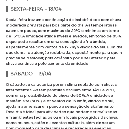
SEXTA-FEIRA – 18/04
Sexta-feira traz uma continuação da instabilidade com chuva
moderada prevista para boa parte do dia. As temperaturas
caem um pouco, com máximas de 22°C e mínimas em torno
de 15°C. A umidade atinge níveis elevados, em torno de 85%,
o que pode resultar em uma sensação de frio úmido,
especialmente com ventos de 17 km/h vindos do sul. É um dia
que demanda atenção redobrada, especialmente para quem
precisa se deslocar, pois o trânsito pode ser afetado pela
chuva contínua e pelo aumento da umidade.
SÁBADO – 19/04
O sábado se caracteriza por um clima nublado com chuvas
intermitentes. As temperaturas oscilam entre 14°C e 21°C,
com uma probabilidade de chuva de 50%. A umidade se
mantém alta (80%), e os ventos de 15 km/h, vindos do sul,
ajudam a amenizar um pouco a sensação de abafamento.
Esse dia é ideal para atividades que podem ser realizadas
em ambientes fechados ou em locais protegidos da chuva,
como museus, cafés ou eventos culturais, além de ser um
bom momento para descansar e recarregar as energias.