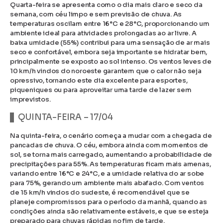
Quarta-feira se apresenta como o dia mais claro e seco da
semana, com céu limpo e sem previsão de chuva. As
temperaturas oscilam entre 16°C e 28°C, proporcionando um
ambiente ideal para atividades prolongadas ao ar livre. A
baixa umidade (55%) contribui para uma sensação de ar mais
seco e confortável, embora seja importante se hidratar bem,
principalmente se exposto ao sol intenso. Os ventos leves de
10 km/h vindos do noroeste garantem que o calor não seja
opressivo, tornando este dia excelente para esportes,
piqueniques ou para aproveitar uma tarde de lazer sem
imprevistos.
QUINTA-FEIRA – 17/04
Na quinta-feira, o cenário começa a mudar com a chegada de
pancadas de chuva. O céu, embora ainda com momentos de
sol, se torna mais carregado, aumentando a probabilidade de
precipitações para 55%. As temperaturas ficam mais amenas,
variando entre 16°C e 24°C, e a umidade relativa do ar sobe
para 75%, gerando um ambiente mais abafado. Com ventos
de 15 km/h vindos do sudeste, é recomendável que se
planeje compromissos para o período da manhã, quando as
condições ainda são relativamente estáveis, e que se esteja
preparado para chuvas rápidas no fim de tarde.