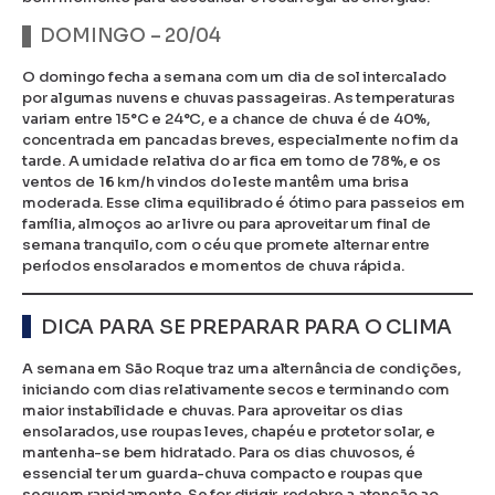
DOMINGO – 20/04
O domingo fecha a semana com um dia de sol intercalado
por algumas nuvens e chuvas passageiras. As temperaturas
variam entre 15°C e 24°C, e a chance de chuva é de 40%,
concentrada em pancadas breves, especialmente no fim da
tarde. A umidade relativa do ar fica em torno de 78%, e os
ventos de 16 km/h vindos do leste mantêm uma brisa
moderada. Esse clima equilibrado é ótimo para passeios em
família, almoços ao ar livre ou para aproveitar um final de
semana tranquilo, com o céu que promete alternar entre
períodos ensolarados e momentos de chuva rápida.
DICA PARA SE PREPARAR PARA O CLIMA
A semana em São Roque traz uma alternância de condições,
iniciando com dias relativamente secos e terminando com
maior instabilidade e chuvas. Para aproveitar os dias
ensolarados, use roupas leves, chapéu e protetor solar, e
mantenha-se bem hidratado. Para os dias chuvosos, é
essencial ter um guarda-chuva compacto e roupas que
sequem rapidamente. Se for dirigir, redobre a atenção ao