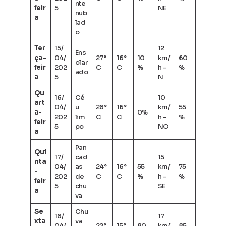
nte
feir
5
NE
nub
a
lad
o
Ter
15/
12
Ens
ça-
04/
27°
16°
10
km/
60
olar
feir
202
C
C
%
h –
%
ado
a
5
N
Qu
16/
Cé
10
art
04/
u
28°
16°
km/
55
a-
0%
202
lim
C
C
h –
%
feir
5
po
NO
a
Pan
Qui
17/
cad
15
nta
04/
as
24°
16°
55
km/
75
-
202
de
C
C
%
h –
%
feir
5
chu
SE
a
va
Se
Chu
18/
17
xta
va
04/
22°
15°
80
km/
85