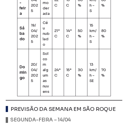
-
mo
202
C
C
%
h –
%
feir
der
5
S
a
ada
Cé
19/
15
Sá
u
04/
21°
14°
50
km/
80
ba
nub
202
C
C
%
h –
%
do
lad
5
S
o
Sol
co
20/
m
13
Do
04/
alg
24°
15°
30
km/
70
min
202
um
C
C
%
h –
%
go
5
as
SE
nuv
ens
PREVISÃO DA SEMANA EM SÃO ROQUE
SEGUNDA-FEIRA – 14/04