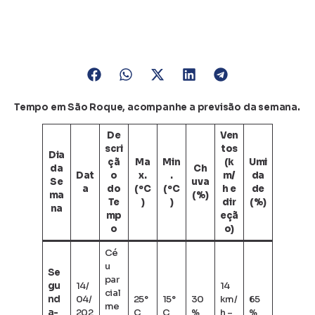
Tempo em São Roque, acompanhe a previsão da semana.
De
Ven
scri
tos
Dia
çã
Ma
Min
(k
Umi
da
Ch
Dat
o
x.
.
m/
da
Se
uva
a
do
(ºC
(ºC
h e
de
ma
(%)
Te
)
)
dir
(%)
na
mp
eçã
o
o)
Cé
u
Se
par
gu
14/
14
cial
nd
04/
25°
15°
30
km/
65
me
a-
202
C
C
%
h –
%