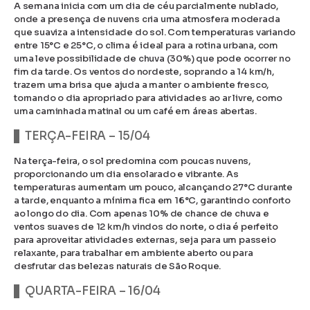
A semana inicia com um dia de céu parcialmente nublado,
onde a presença de nuvens cria uma atmosfera moderada
que suaviza a intensidade do sol. Com temperaturas variando
entre 15°C e 25°C, o clima é ideal para a rotina urbana, com
uma leve possibilidade de chuva (30%) que pode ocorrer no
fim da tarde. Os ventos do nordeste, soprando a 14 km/h,
trazem uma brisa que ajuda a manter o ambiente fresco,
tornando o dia apropriado para atividades ao ar livre, como
uma caminhada matinal ou um café em áreas abertas.
TERÇA-FEIRA – 15/04
Na terça-feira, o sol predomina com poucas nuvens,
proporcionando um dia ensolarado e vibrante. As
temperaturas aumentam um pouco, alcançando 27°C durante
a tarde, enquanto a mínima fica em 16°C, garantindo conforto
ao longo do dia. Com apenas 10% de chance de chuva e
ventos suaves de 12 km/h vindos do norte, o dia é perfeito
para aproveitar atividades externas, seja para um passeio
relaxante, para trabalhar em ambiente aberto ou para
desfrutar das belezas naturais de São Roque.
QUARTA-FEIRA – 16/04