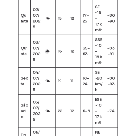
SE
02/
~15
Qu
07/
17–
~80
🌤
15
12
–
arta
202
25
–90
17 k
5
m/h
SSE
03/
~10
Qui
07/
35–
~83
🌦
16
12
–
nta
202
63
–91
18 k
5
m/h
04/
SE
Sex
07/
18–
~20
~80
🌤
19
11
ta
202
24
km/
–93
5
h
ESE
05/
Sáb
~10
07/
ad
🌤
22
12
6–8
–
~74
202
o
17 k
5
m/h
06/
NE
Do