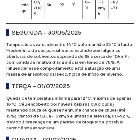
07/
6–
~11
~62
min
🌤
22
11
202
11
km/
–71
go
5
h
SEGUNDA – 30/06/2025
Temperaturas variando entre 14 °C pela manhã e 23 °C à tarde.
Predomínio de céu parcialmente nublado com algumas
aberturas de sol. Ventos soprando de SE a cerca de 10 km/h,
com umidade relativa diária média em torno de 78 %. A
influenciar esse comportamento está a atuação de uma
massa de ar subtropical seco, típica de início de inverno.
TERÇA – 01/07/2025
Queda de temperatura mínima para 12 °C, máxima de apenas
16 °C. Céu encoberto por nuvens baixas (low clouds)
mantendo pouca ou quase nenhuma chance de chuva (até
15 %). Ventos de SSE a ~15 km/h e umidade elevada, 80–92 %,
devido à presença de um padrão de bloqueio e possível
subsidência associada.
QUARTA – 02/07/2025