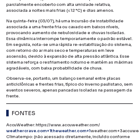
parcialmente encoberto com alta umidade relativa,
associada a noites mais frias (≤ 12 °C) e dias amenos.
Na quinta-feira (03/07), há uma incursão de instabilidade
associada a uma frente fria ou cavado em baixos níveis,
provocando aumento de nebulosidade e chuvas isoladas.
Essa dinâmica interrompe temporariamente o padrão estável.
Em seguida, nota-se uma rápida re-estabilização do sistema,
com retorno do ar mais seco e temperaturas em leve
ascensão, devido à expansão de alta pressão atlântica. Esse
sistema reforça o resfriamento noturno e mantém as máximas
agradáveis, com baixa probabilidade de chuva.
Observa-se, portanto, um balanço semanal entre placas
anticiclônicas e frentes frias, típico do inverno paulistano, sem
eventos severos, apenas pancadas isoladas na passagem da
frente.
FONTES
AccuWeather: https://www.accuweather.com/
weathercrave.com+1theweather.com+1
weather.com+3accuwe
Climatempo: (não acessado diretamente, incluído conforme