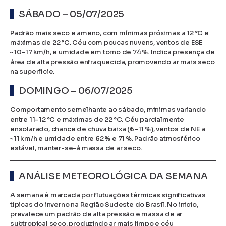
SÁBADO – 05/07/2025
Padrão mais seco e ameno, com mínimas próximas a 12 °C e
máximas de 22 °C. Céu com poucas nuvens, ventos de ESE
~10–17 km/h, e umidade em torno de 74 %. Indica presença de
área de alta pressão enfraquecida, promovendo ar mais seco
na superfície.
DOMINGO – 06/07/2025
Comportamento semelhante ao sábado, mínimas variando
entre 11–12 °C e máximas de 22 °C. Céu parcialmente
ensolarado, chance de chuva baixa (6–11 %), ventos de NE a
~11 km/h e umidade entre 62 % e 71 %. Padrão atmosférico
estável, manter-se-á massa de ar seco.
ANÁLISE METEOROLÓGICA DA SEMANA
A semana é marcada por flutuações térmicas significativas
típicas do inverno na Região Sudeste do Brasil. No início,
prevalece um padrão de alta pressão e massa de ar
subtropical seco, produzindo ar mais limpo e céu