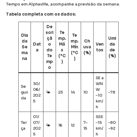
Tempo em Alphaville, acompanhe a previsão da semana.
Tabela completa com os dados:
De
scri
Te
Dia
Te
çã
mp.
Umi
da
mp.
Ch
Dat
o
Má
Ven
da
Se
Mín
uva
a
do
x
tos
de
ma
(°C
(%)
Te
(°C
(%)
na
)
mp
)
o
SE a
30/
WN
Se
06/
W
gun
🌤
23
14
10
~78
202
~10
da
5
km/
h
01/
SSE
Ter
07/
7–
~15
~80
🌤
16
12
ça
202
15
km/
–92
5
h