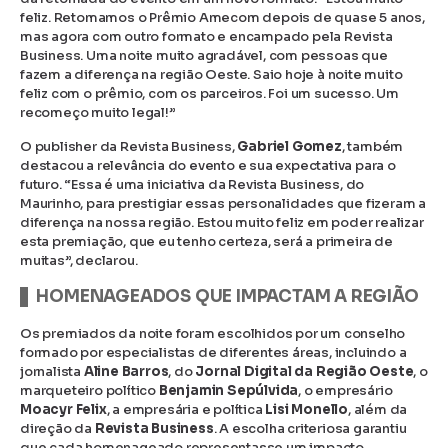
feliz. Retomamos o Prêmio Amecom depois de quase 5 anos,
mas agora com outro formato e encampado pela Revista
Business. Uma noite muito agradável, com pessoas que
fazem a diferença na região Oeste. Saio hoje à noite muito
feliz com o prêmio, com os parceiros. Foi um sucesso. Um
recomeço muito legal!”
O publisher da Revista Business,
Gabriel Gomez
, também
destacou a relevância do evento e sua expectativa para o
futuro. “Essa é uma iniciativa da Revista Business, do
Maurinho, para prestigiar essas personalidades que fizeram a
diferença na nossa região. Estou muito feliz em poder realizar
esta premiação, que eu tenho certeza, será a primeira de
muitas”, declarou.
HOMENAGEADOS QUE IMPACTAM A REGIÃO
Os premiados da noite foram escolhidos por um conselho
formado por especialistas de diferentes áreas, incluindo a
jornalista
Aline Barros
, do
Jornal Digital da Região Oeste
, o
marqueteiro político
Benjamin Sepúlvida
, o empresário
Moacyr Felix
, a empresária e política
Lisi Monello
, além da
direção da
Revista Business
. A escolha criteriosa garantiu
que cada homenageado representasse um impacto