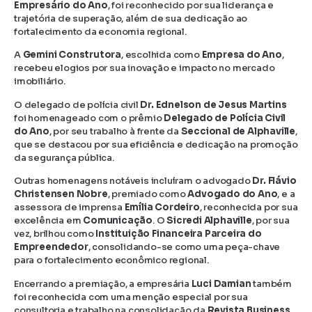
Empresário do Ano
, foi reconhecido por sua liderança e
trajetória de superação, além de sua dedicação ao
fortalecimento da economia regional.
A
Gemini Construtora
, escolhida como
Empresa do Ano
,
recebeu elogios por sua inovação e impacto no mercado
imobiliário.
O delegado de polícia civil
Dr. Ednelson de Jesus Martins
foi homenageado com o prêmio
Delegado de Polícia Civil
do Ano
, por seu trabalho à frente da
Seccional de Alphaville
,
que se destacou por sua eficiência e dedicação na promoção
da segurança pública.
Outras homenagens notáveis incluíram o advogado
Dr. Flávio
Christensen Nobre
, premiado como
Advogado do Ano
, e a
assessora de imprensa
Emília Cordeiro
, reconhecida por sua
excelência em
Comunicação
. O
Sicredi Alphaville
, por sua
vez, brilhou como
Instituição Financeira Parceira do
Empreendedor
, consolidando-se como uma peça-chave
para o fortalecimento econômico regional.
Encerrando a premiação, a empresária
Luci Damian
também
foi reconhecida com uma menção especial por sua
consultoria e trabalho na consolidação da
Revista Business
,