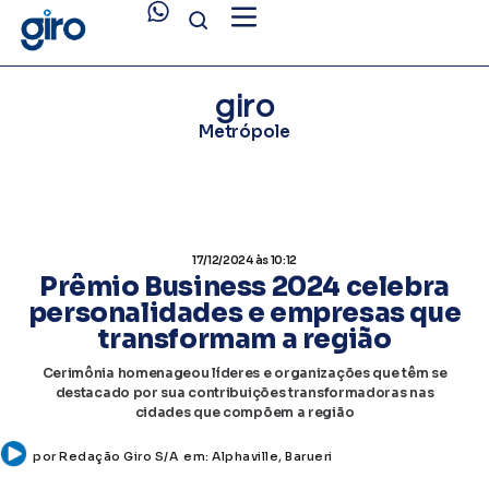
giro
Metrópole
17/12/2024
às 10:12
Prêmio Business 2024 celebra
personalidades e empresas que
transformam a região
Cerimônia homenageou líderes e organizações que têm se
destacado por sua contribuições transformadoras nas
cidades que compõem a região
por
Redação Giro S/A
em:
Alphaville
,
Barueri