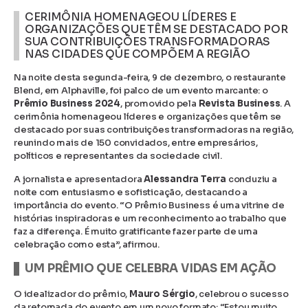
CERIMÔNIA HOMENAGEOU LÍDERES E
ORGANIZAÇÕES QUE TÊM SE DESTACADO POR
SUA CONTRIBUIÇÕES TRANSFORMADORAS
NAS CIDADES QUE COMPÕEM A REGIÃO
Na noite desta segunda-feira, 9 de dezembro, o restaurante
Blend, em Alphaville, foi palco de um evento marcante: o
Prêmio Business 2024
, promovido pela
Revista Business
. A
cerimônia homenageou líderes e organizações que têm se
destacado por suas contribuições transformadoras na região,
reunindo mais de 150 convidados, entre empresários,
políticos e representantes da sociedade civil.
A jornalista e apresentadora
Alessandra Terra
conduziu a
noite com entusiasmo e sofisticação, destacando a
importância do evento. “O Prêmio Business é uma vitrine de
histórias inspiradoras e um reconhecimento ao trabalho que
faz a diferença. É muito gratificante fazer parte de uma
celebração como esta”, afirmou.
UM PRÊMIO QUE CELEBRA VIDAS EM AÇÃO
O idealizador do prêmio,
Mauro Sérgio
, celebrou o sucesso
da retomada do evento em um novo formato: “Estou muito