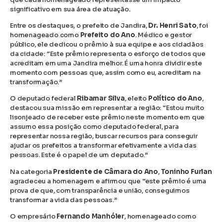
significativo em sua área de atuação.
Entre os destaques, o prefeito de Jandira,
Dr. Henri Sato
, foi
homenageado como
Prefeito do Ano
. Médico e gestor
público, ele dedicou o prêmio à sua equipe e aos cidadãos
da cidade: “Este prêmio representa o esforço de todos que
acreditam em uma Jandira melhor. É uma honra dividir este
momento com pessoas que, assim como eu, acreditam na
transformação.”
O deputado federal
Ribamar Silva
, eleito
Político do Ano
,
destacou sua missão em representar a região: “Estou muito
lisonjeado de receber este prêmio neste momento em que
assumo essa posição como deputado federal, para
representar nossa região, buscar recursos para conseguir
ajudar os prefeitos a transformar efetivamente a vida das
pessoas. Este é o papel de um deputado.”
Na categoria
Presidente de Câmara do Ano
,
Toninho Furlan
agradeceu a homenagem e afirmou que “este prêmio é uma
prova de que, com transparência e união, conseguimos
transformar a vida das pessoas.”
O empresário
Fernando Manhóler
, homenageado como