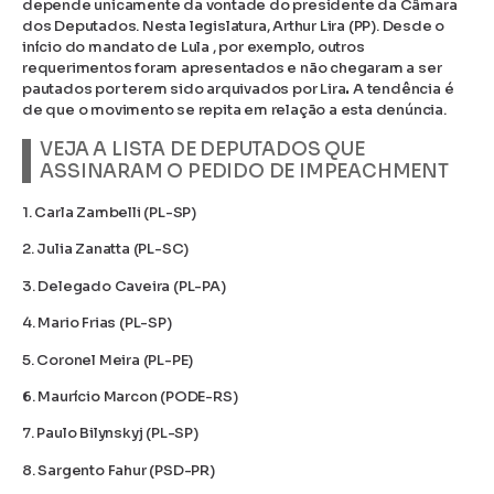
depende unicamente da vontade do presidente da Câmara
dos Deputados. Nesta legislatura, Arthur Lira (PP). Desde o
início do mandato de Lula , por exemplo, outros
requerimentos foram apresentados e não chegaram a ser
pautados por terem sido arquivados por Lira
.
A tendência é
de que o movimento se repita em relação a esta denúncia.
VEJA A LISTA DE DEPUTADOS QUE
ASSINARAM O PEDIDO DE IMPEACHMENT
1. Carla Zambelli (PL-SP)
2. Julia Zanatta (PL-SC)
3. Delegado Caveira (PL-PA)
4. Mario Frias (PL-SP)
5. Coronel Meira (PL-PE)
6. Maurício Marcon (PODE-RS)
7. Paulo Bilynskyj (PL-SP)
8. Sargento Fahur (PSD-PR)