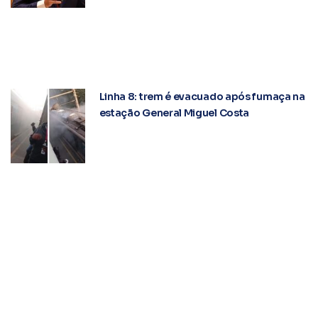
Linha 8: trem é evacuado após fumaça na
estação General Miguel Costa