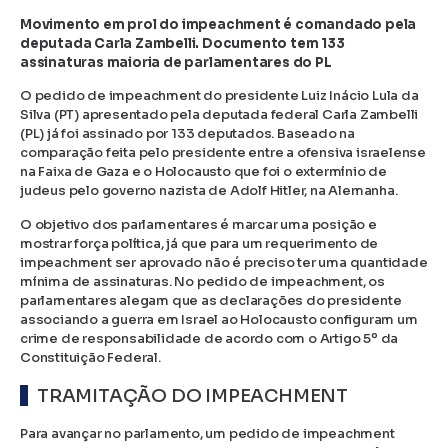
Movimento em prol do impeachment é comandado pela
deputada Carla Zambelli. Documento tem 133
assinaturas maioria de parlamentares do PL
O pedido de impeachment do presidente Luiz Inácio Lula da
Silva (PT) apresentado pela deputada federal Carla Zambelli
(PL) já foi assinado por 133 deputados. Baseado na
comparação feita pelo presidente entre a ofensiva israelense
na Faixa de Gaza e o Holocausto que foi o extermínio de
judeus pelo governo nazista de Adolf Hitler, na Alemanha.
O objetivo dos parlamentares é marcar uma posição e
mostrar força política, já que para um requerimento de
impeachment ser aprovado não é preciso ter uma quantidade
mínima de assinaturas. No pedido de impeachment, os
parlamentares alegam que as declarações do presidente
associando a guerra em Israel ao Holocausto configuram um
crime de responsabilidade de acordo com o Artigo 5º da
Constituição Federal.
TRAMITAÇÃO DO IMPEACHMENT
Para avançar no parlamento, um pedido de impeachment