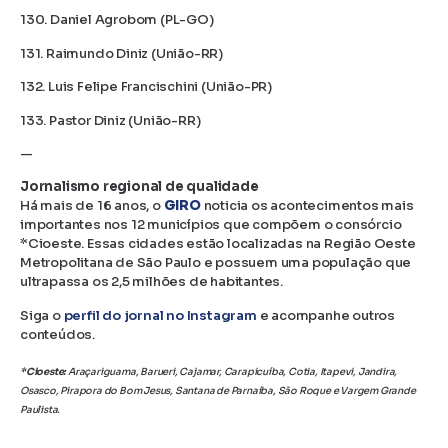
130. Daniel Agrobom (PL-GO)
131. Raimundo Diniz (União-RR)
132. Luis Felipe Francischini (União-PR)
133. Pastor Diniz (União-RR)
—
Jornalismo regional de qualidade
Há mais de 16 anos, o
GIRO
noticia os acontecimentos mais
importantes nos 12 municípios que compõem o consórcio
*Cioeste. Essas cidades estão localizadas na Região Oeste
Metropolitana de São Paulo e possuem uma população que
ultrapassa os 2,5 milhões de habitantes.
Siga o
perfil do jornal no Instagram
e acompanhe outros
conteúdos.
*Cioeste:
Araçariguama, Barueri, Cajamar, Carapicuíba, Cotia, Itapevi, Jandira,
Osasco, Pirapora do Bom Jesus, Santana de Parnaíba, São Roque e Vargem Grande
Paulista.