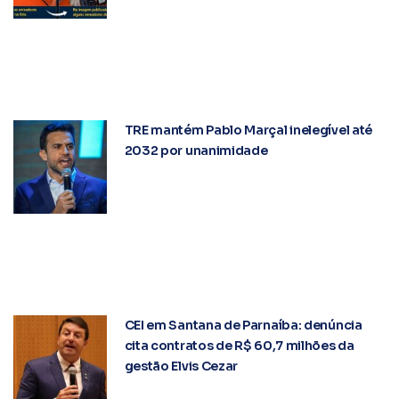
TRE mantém Pablo Marçal inelegível até
2032 por unanimidade
CEI em Santana de Parnaíba: denúncia
cita contratos de R$ 60,7 milhões da
gestão Elvis Cezar