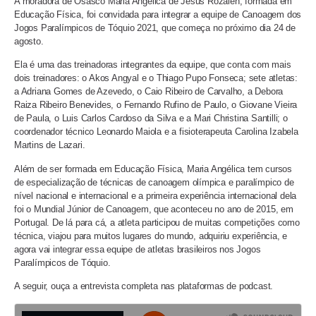
A moradora de Osasco Maria Angélica de Jesus Rozalen, formada em
Educação Física, foi convidada para integrar a equipe de Canoagem dos
Jogos Paralímpicos de Tóquio 2021, que começa no próximo dia 24 de
agosto.
Ela é uma das treinadoras integrantes da equipe, que conta com mais
dois treinadores: o Akos Angyal e o Thiago Pupo Fonseca; sete atletas:
a Adriana Gomes de Azevedo, o Caio Ribeiro de Carvalho, a Debora
Raiza Ribeiro Benevides, o Fernando Rufino de Paulo, o Giovane Vieira
de Paula, o Luis Carlos Cardoso da Silva e a Mari Christina Santilli; o
coordenador técnico Leonardo Maiola e a fisioterapeuta Carolina Izabela
Martins de Lazari.
Além de ser formada em Educação Física, Maria Angélica tem cursos
de especialização de técnicas de canoagem olímpica e paralímpico de
nível nacional e internacional e a primeira experiência internacional dela
foi o Mundial Júnior de Canoagem, que aconteceu no ano de 2015, em
Portugal. De lá para cá, a atleta participou de muitas competições como
técnica, viajou para muitos lugares do mundo, adquiriu experiência, e
agora vai integrar essa equipe de atletas brasileiros nos Jogos
Paralímpicos de Tóquio.
A seguir, ouça a entrevista completa nas plataformas de podcast.