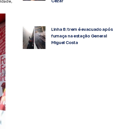
Cezar
cidade,
Linha 8: trem é evacuado após
fumaça na estação General
Miguel Costa