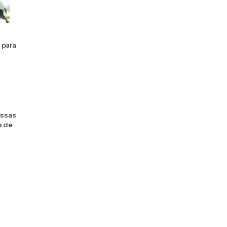
 para
Essas
s de