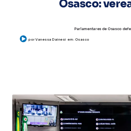
Osasco: verea
Parlamentares de Osasco defe
por
Vanessa Dainesi
em:
Osasco