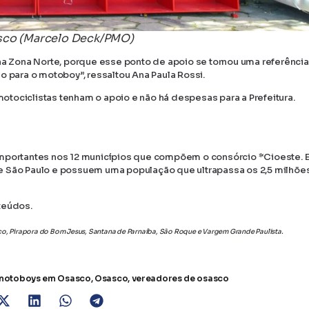
asco (Marcelo Deck/PMO)
 Zona Norte, porque esse ponto de apoio se tornou uma referência
o para o motoboy”, ressaltou Ana Paula Rossi.
tociclistas tenham o apoio e não há despesas para a Prefeitura.
importantes nos 12 municípios que compõem o consórcio *Cioeste. 
e São Paulo e possuem uma população que ultrapassa os 2,5 milhõe
teúdos.
sco, Pirapora do Bom Jesus, Santana de Parnaíba, São Roque e Vargem Grande Paulista.
motoboys em Osasco
,
Osasco
,
vereadores de osasco