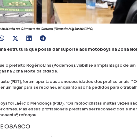
nimidade na Câmara de Osasco (Ricardo Migliorini/CMO)
ma estrutura que possa dar suporte aos motoboys na Zona No
 o prefeito Rogério Lins (Podemos), viabilize a implantação de um
gas na Zona Norte da cidade.
auto (PDT), foram apontadas as necessidades dos profissionais. “
r um lugar para se recolher, enquanto não há pedidos para o trabalh
s foi Laércio Mendonça (PSD). “Os motociclistas muitas vezes sã
r crimes. Mas esses profissionais precisam ser reconhecidos e m
honesta”, reforçou.
DE OSASCO