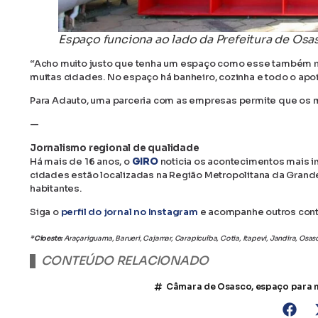
Espaço funciona ao lado da Prefeitura de Os
“Acho muito justo que tenha um espaço como esse também na
muitas cidades. No espaço há banheiro, cozinha e todo o apoi
Para Adauto, uma parceria com as empresas permite que os mo
—
Jornalismo regional de qualidade
Há mais de 16 anos, o
GIRO
noticia os acontecimentos mais 
cidades estão localizadas na Região Metropolitana da Grand
habitantes.
Siga o
perfil do jornal no Instagram
e acompanhe outros con
*Cioeste:
Araçariguama, Barueri, Cajamar, Carapicuíba, Cotia, Itapevi, Jandira, Osa
CONTEÚDO RELACIONADO
Câmara de Osasco
,
espaço para 