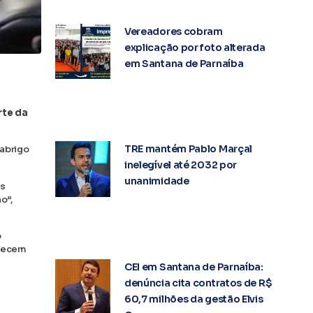
Vereadores cobram
explicação por foto alterada
em Santana de Parnaíba
rte da
TRE mantém Pablo Marçal
 abrigo
inelegível até 2032 por
unanimidade
Os
o”,
o
erecem
CEI em Santana de Parnaíba:
denúncia cita contratos de R$
60,7 milhões da gestão Elvis