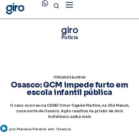
giro
Polícia
17/10/2023
às 08:46
Osasco: GCM impede furto em
escola infantil pública
O caso ocorreu na CEMEI Omar Ogeda Martins, na Vila Menck,
zona norte de Osasco. Ação resultou na prisão de dois
indivíduos; saiba mais
por
Mariana Pereira
em:
Osasco