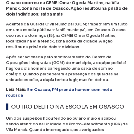
O caso ocorreu na CEMEI Omar Ogeda Martins, na Vila
Menck, zona norte de Osasco. Ação resultou na prisão de
dois indivíduos; saiba mais
Agentes da Guarda Civil Municipal (GCM) impediram um furto
em uma escola pública infantil municipal, em Osasco. O caso
ocorreu no domingo (15), na CEMEI Omar Ogeda Martins,
localizada na Vila Menck, zona norte da cidade. A ação
resultou na prisão de dois indivíduos.
Após ser acionada pelo monitoramento do Centro de
Operações Integradas (GCM) do município, a equipe policial
flagrou dois homens carregando uma caixa de som no
colégio. Quando perceberam a presença dos guardas na
unidade escolar, a dupla tentou fugir, mas foi detida.
Leia Mais:
Em Osasco, PM prende homem com moto
roubada
OUTRO DELITO NA ESCOLA EM OSASCO
Um dos suspeitos ficou ferido ao pular o muro e acabou
sendo atendido na Unidade de Pronto-Atendimento (UPA) da
Vila Menck. Quando interrogados, os averiguados