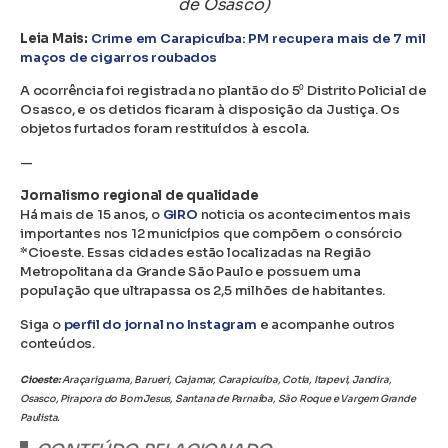
de Osasco)
Leia Mais:
Crime em Carapicuíba: PM recupera mais de 7 mil
maços de cigarros roubados
A ocorrência foi registrada no plantão do 5⁰ Distrito Policial de
Osasco, e os detidos ficaram à disposição da Justiça. Os
objetos furtados foram restituídos à escola.
—
Jornalismo regional de qualidade
Há mais de 15 anos, o
GIRO
noticia os acontecimentos mais
importantes nos 12 municípios que compõem o consórcio
*Cioeste. Essas cidades estão localizadas na Região
Metropolitana da Grande São Paulo e possuem uma
população que ultrapassa os 2,5 milhões de habitantes.
Siga o
perfil do jornal no Instagram
e acompanhe outros
conteúdos.
Cioeste:
Araçariguama, Barueri, Cajamar, Carapicuíba, Cotia, Itapevi, Jandira,
Osasco, Pirapora do Bom Jesus, Santana de Parnaíba, São Roque e Vargem Grande
Paulista.