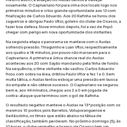
novamente. O Capivariano foi para cima dos locais logo nos
primeiros minutos e criou grande oportunidade aos 12 com
finalização de Carlos Eduardo. Aos 20 Rafinha se livrou dos
zagueiros e obrigou Paulo Vítor, goleiro do clube de Osasco, a
fazer boa defesa. Nove minutos depois, foi a vez de Popó
chegar com perigo em nova oportunidade dos visitantes.
Na segunda etapa o panorama se manteve com o Audax
sofrendo pressão. Thiaguinho e Luan Vítor, respectivamente
aos quatro e 16 minutos, por pouco não marcaram para o
Capivariano. A primeira e única chance real do Audax
aconteceu aos 20 com Sayão mandando pela linha de fundo.
Na sequência, o time visitante não vacilou. Carlos Eduardo
ficou com sobra na área, driblou Paulo Vítor e fez 1 a 0. Sem
muita tática, o Audax tentou esboçar uma pressão em busca
do empate e não obteve sucesso. O Capivariano se segurou
bem e, aos 49 minutos, chegou aos 2 a 0 em jogada de
contra-ataque que terminou com o gol de Rafinha.
O resultado negativo manteve o Audax na 13ª posição com os
mesmos 10 pontos pois Barretos, Votuporanguense e
Sertãozinho, os times que estão abaixo na tábua de
classificação, também perderam. No próximo domingo (5), às
10 horas, o clube vermelho e branco de Osasco tem um