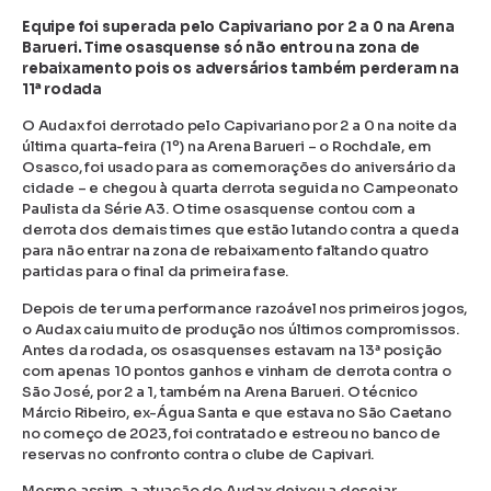
Equipe foi superada pelo Capivariano por 2 a 0 na Arena
Barueri. Time osasquense só não entrou na zona de
rebaixamento pois os adversários também perderam na
11ª rodada
O Audax foi derrotado pelo Capivariano por 2 a 0 na noite da
última quarta-feira (1º) na Arena Barueri – o Rochdale, em
Osasco, foi usado para as comemorações do aniversário da
cidade – e chegou à quarta derrota seguida no Campeonato
Paulista da Série A3. O time osasquense contou com a
derrota dos demais times que estão lutando contra a queda
para não entrar na zona de rebaixamento faltando quatro
partidas para o final da primeira fase.
Depois de ter uma performance razoável nos primeiros jogos,
o Audax caiu muito de produção nos últimos compromissos.
Antes da rodada, os osasquenses estavam na 13ª posição
com apenas 10 pontos ganhos e vinham de derrota contra o
São José, por 2 a 1, também na Arena Barueri. O técnico
Márcio Ribeiro, ex-Água Santa e que estava no São Caetano
no começo de 2023, foi contratado e estreou no banco de
reservas no confronto contra o clube de Capivari.
Mesmo assim, a atuação do Audax deixou a desejar