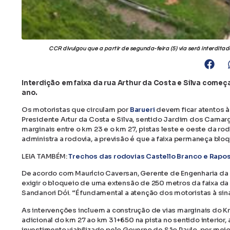
CCR divulgou que a partir de segunda-feira (5) via será interdi
Interdição em faixa da rua Arthur da Costa e Silva começ
ano.
Os motoristas que circulam por
Barueri
devem ficar atentos à 
Presidente Artur da Costa e Silva, sentido Jardim dos Camarg
marginais entre o km 23 e o km 27, pistas leste e oeste da r
administra a rodovia, a previsão é que a faixa permaneça bl
LEIA TAMBÉM:
Trechos das rodovias Castello Branco e Rapos
De acordo com Maurício Caversan, Gerente de Engenharia da 
exigir o bloqueio de uma extensão de 250 metros da faixa da
Sandanori Dói. “É fundamental a atenção dos motoristas à sina
As intervenções incluem a construção de vias marginais do Km
adicional do km 27 ao km 31+650 na pista no sentido interior,
investimento viabilizado pelo Governo de São Paulo, por me