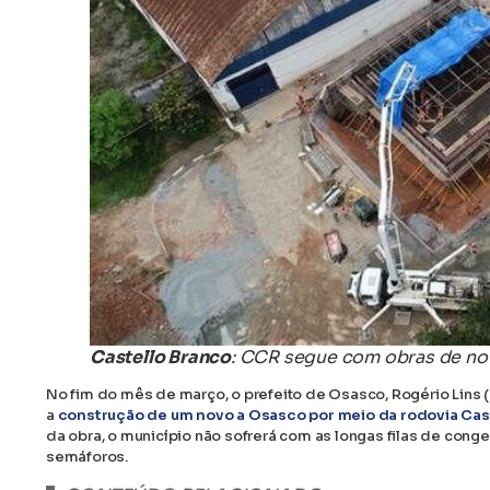
Castello Branco
: CCR segue com obras de no
No fim do mês de março, o prefeito de Osasco, Rogério Lins (
a
construção de um novo a Osasco por meio da rodovia Cas
da obra, o município não sofrerá com as longas filas de con
semáforos.