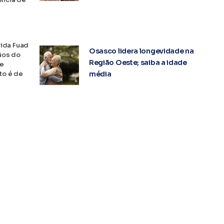
nida Fuad
Osasco lidera longevidade na
dãos do
Região Oeste; saiba a idade
de
média
to é de