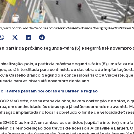
tada para continuidade de obras na rodovia Castello Branco (Divulgação/CCRViaoeste
a a partir da próximo segunda-feira (5) e seguirá até novembro
sinalização, pois, a partir da próxima segunda-feira (5), uma faixa da
os, será interditada para continuidade das obras de implantação da
odovia Castello Branco. Segundo a concessionária CCR ViaOeste, que
oqueada para as obras até novembro deste ano.
o Tavares passam por obras em Barueri e região
CCR ViaOeste, nessa etapa da obra, haverá contenção de solos, o q
 rua, em continuidade às obras que já estão ocorrendo na avenida M
lização implantada no local, sobretudo o limite de velocidade”, ress
22+500 ao km 27, em ambos os sentidos (capital e interior), uma fa
 além da remodelação dos trevos de acesso a Alphaville e Barueri. O
io do Programa de Concessão Rodoviárias sob gestão da Artesp (Ag