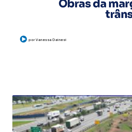
Obras da marg
trâns
por
Vanessa Dainesi