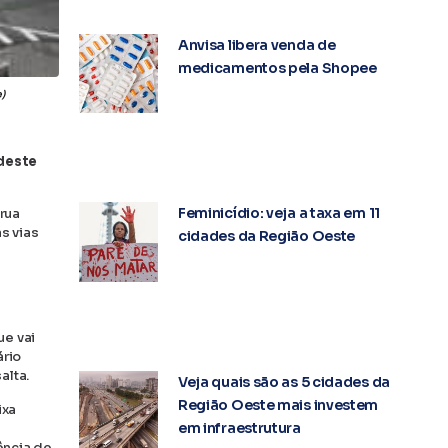
Anvisa libera venda de
medicamentos pela Shopee
)
 deste
Feminicídio: veja a taxa em 11
 rua
s vias
cidades da Região Oeste
ue vai
ário
alta.
Veja quais são as 5 cidades da
Região Oeste mais investem
ixa
em infraestrutura
ência de