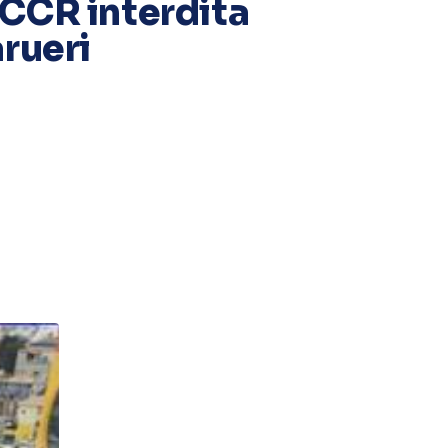
 CCR interdita
arueri