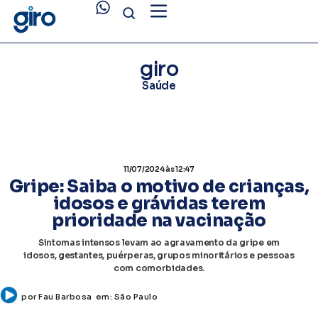
giro
Saúde
11/07/2024
às 12:47
Gripe: Saiba o motivo de crianças,
idosos e grávidas terem
prioridade na vacinação
Sintomas intensos levam ao agravamento da gripe em
idosos, gestantes, puérperas, grupos minoritários e pessoas
com comorbidades.
por
Fau Barbosa
em:
São Paulo