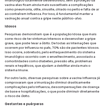
imunológico totalmente desenvolvido, sem a proteção da
vacina elas ficam ainda mais suscetíveis a complicações
como pneumonia, otite, sinusite, chiado no peito e falta de ar
ao contraírem influenza. Por isso, é fundamental manter a
vacinação anual contra a gripe neste público-alvo.
Idosos
Pesquisas demonstram que é a população idosa que mais
corre risco de ter sintomas intensos e desenvolver a gripe
grave, que pode levar a óbito. De todas as internações que
ocorrem por influenza no país, 70% são de pacientes idosos.
Isso ocorre, sobretudo, pelo enfraquecimento do sistema
imunológico ocorrido com o envelhecimento, associado a
comorbidades como diabetes, pressão alta, problemas
renais e hepáticos, que ajudam a debilitar ainda mais o
sistema imune.
Por outro lado, diversas pesquisas sobre a vacina Influenza já
comprovaram que a imunização diminui drasticamente
complicações pelo influenza, descompensações de doença
de base e hospitalizações, o que pode diminuir diretamente
o risco de óbito.
Gestantes e puérperas