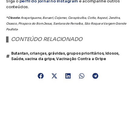
Siga o
perfil do jornal no Instagram
e acompanhe outros
conteúdos.
*Cioeste:
Araçariguama, Barueri, Cajamar, Carapicuíba, Cotia, Itapevi, Jandira,
Osasco, Pirapora do Bom Jesus, Santana de Parnaíba, São Roque e Vargem Grande
.
Paulista
CONTEÚDO RELACIONADO
Butantan
,
crianças
,
grávidas
,
grupos prioritários
,
Idosos
,
Saúde
,
vacina da gripe
,
Vacinação Contra a Gripe