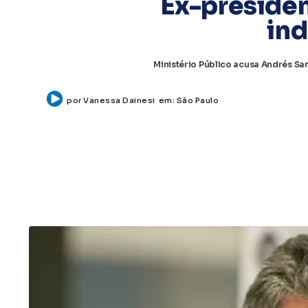
Ex-presiden
ind
Ministério Público acusa Andrés Sa
por
Vanessa Dainesi
em:
São Paulo