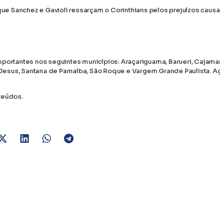
 que Sanchez e Gavioli ressarçam o Corinthians pelos prejuízos caus
portantes nos seguintes municípios: Araçariguama, Barueri, Cajamar
m Jesus, Santana de Parnaíba, São Roque e Vargem Grande Paulista. A
teúdos.