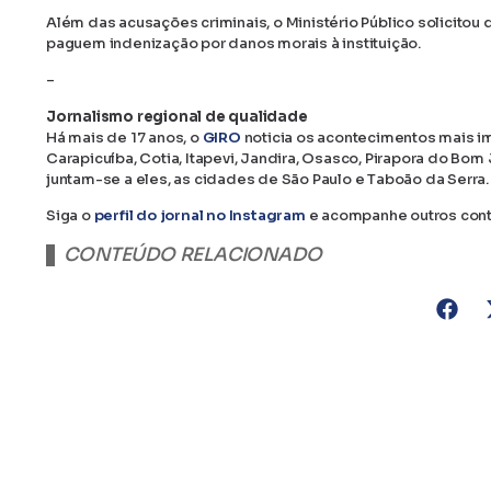
Além das acusações criminais, o Ministério Público solicitou
paguem indenização por danos morais à instituição.
–
Jornalismo regional de qualidade
Há mais de 17 anos, o
GIRO
noticia os acontecimentos mais im
Carapicuíba, Cotia, Itapevi, Jandira, Osasco, Pirapora do Bo
juntam-se a eles, as cidades de São Paulo e Taboão da Serra.
Siga o
perfil do jornal no Instagram
e acompanhe outros con
CONTEÚDO RELACIONADO