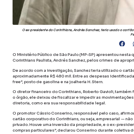
O ex-presidente do Corinthians, Andrés Sanchez, teria usado o cartã
F
O Ministério Público de São Paulo (MP-SP) apresentou nesta q
Corinthians Paulista, Andrés Sanchez, pelos crimes de apropri
De acordo com a investigação, Sanchez teria utilizado o cartã
aproximadamente R$ 480 mil. Entre as despesas identificadas e
free”, posto de gasolina e na joalheria H. Stern.
O diretor financeiro do Corinthians, Roberto Gavioli, també
o órgão, ele deixou de fiscalizar e impedir as movimentações 
diretoria, como era sua responsabilidade legal.
O promotor Cássio Conserino, responsável pelo caso, afirmou
cartão corporativo do Corinthians, ou seja, empresarial — não
privado. Houve uma inversão da propriedade, e o ex-preside
compras particulares”, declarou Conserino durante coletiva 