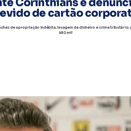
te Corinthians é denunc
evido de cartão corpora
nchez de apropriação indébita, lavagem de dinheiro e crime tributário
480 mil