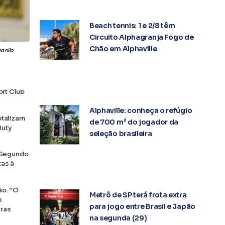
Beach tennis: 1 e 2/8 têm
Circuito Alphagranja Fogo de
Chão em Alphaville
anilo
ort Club
Alphaville: conheça o refúgio
otalizam
de 700 m² do jogador da
duty
seleção brasileira
. Segundo
tas à
ão. “O
Metrô de SP terá frota extra
e
para jogo entre Brasil e Japão
eras
na segunda (29)