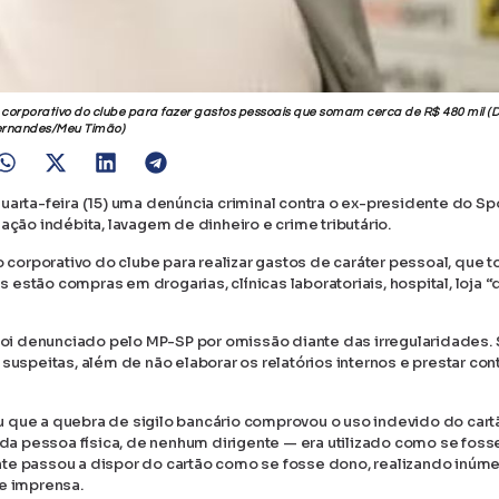
o corporativo do clube para fazer gastos pessoais que somam cerca de R$ 480 mil (D
ernandes/Meu Timão)
uarta-feira (15) uma denúncia criminal contra o ex-presidente do Sp
ação indébita, lavagem de dinheiro e crime tributário.
o corporativo do clube para realizar gastos de caráter pessoal, que t
stão compras em drogarias, clínicas laboratoriais, hospital, loja “
m foi denunciado pelo MP-SP por omissão diante das irregularidades
suspeitas, além de não elaborar os relatórios internos e prestar con
 que a quebra de sigilo bancário comprovou o uso indevido do cart
 da pessoa física, de nenhum dirigente — era utilizado como se foss
nte passou a dispor do cartão como se fosse dono, realizando inúm
de imprensa.