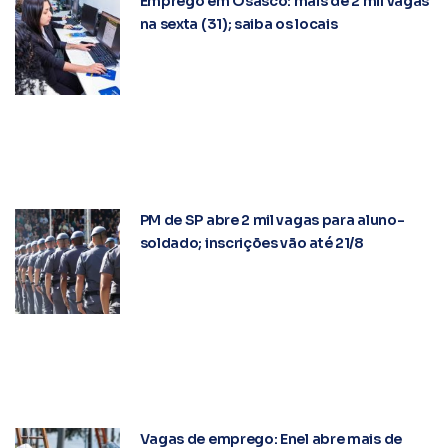
Emprego em Osasco: mais de 2 mil vagas
na sexta (31); saiba os locais
PM de SP abre 2 mil vagas para aluno-
soldado; inscrições vão até 21/8
Vagas de emprego: Enel abre mais de