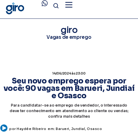
giro
Vagas de emprego
14/06/2024
às 23:00
Seu novo emprego espera por
você: 90 vagas em Barueri, Jundiaí
e Osasco
Para candidatar-se ao emprego de vendedor, o interessado
deve ter conhecimento em atendimento ao cliente ou vendas;
confira mais detalhes
por
Haydée Ribeiro
em:
Barueri
,
Jundiaí
,
Osasco