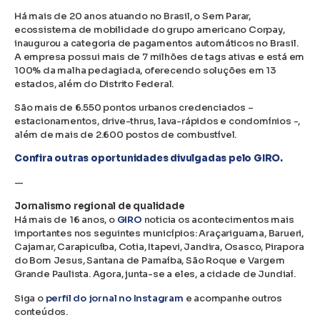
Há mais de 20 anos atuando no Brasil, o Sem Parar,
ecossistema de mobilidade do grupo americano Corpay,
inaugurou a categoria de pagamentos automáticos no Brasil.
A empresa possui mais de 7 milhões de tags ativas e está em
100% da malha pedagiada, oferecendo soluções em 13
estados, além do Distrito Federal.
São mais de 6.550 pontos urbanos credenciados –
estacionamentos, drive-thrus, lava-rápidos e condomínios -,
além de mais de 2.600 postos de combustível.
Confira outras oportunidades divulgadas pelo GIRO.
—
Jornalismo regional de qualidade
Há mais de 16 anos, o
GIRO
noticia os acontecimentos mais
importantes nos seguintes municípios: Araçariguama, Barueri,
Cajamar, Carapicuíba, Cotia, Itapevi, Jandira, Osasco, Pirapora
do Bom Jesus, Santana de Parnaíba, São Roque e Vargem
Grande Paulista. Agora, junta-se a eles, a cidade de Jundiaí.
Siga o
perfil do jornal no Instagram
e acompanhe outros
conteúdos.