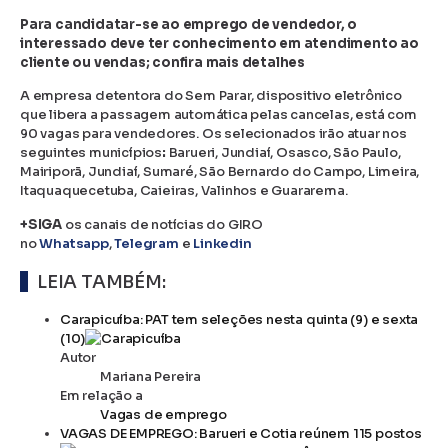
Para candidatar-se ao emprego de vendedor, o
interessado deve ter conhecimento em atendimento ao
cliente ou vendas; confira mais detalhes
A empresa detentora do Sem Parar, dispositivo eletrônico
que libera a passagem automática pelas cancelas, está com
90 vagas para vendedores. Os selecionados irão atuar nos
seguintes municípios
:
Barueri, Jundiaí, Osasco, São Paulo,
Mairiporã, Jundiaí, Sumaré, São Bernardo do Campo, Limeira,
Itaquaquecetuba, Caieiras, Valinhos e Guararema.
+SIGA
os canais de notícias do GIRO
no
Whatsapp
,
Telegram
e
Linkedin
LEIA TAMBÉM:
Carapicuíba: PAT tem seleções nesta quinta (9) e sexta
(10)
Autor
Mariana Pereira
Em relação a
Vagas de emprego
VAGAS DE EMPREGO: Barueri e Cotia reúnem 115 postos