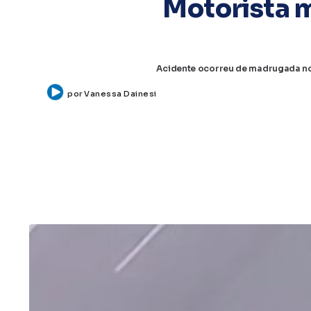
Motorista m
Acidente ocorreu de madrugada no 
por
Vanessa Dainesi