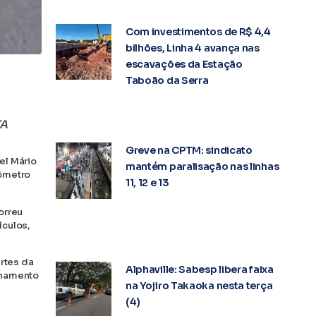
Com investimentos de R$ 4,4
bilhões, Linha 4 avança nas
escavações da Estação
Taboão da Serra
TA
Greve na CPTM: sindicato
el Mário
mantém paralisação nas linhas
lômetro
11, 12 e 13
orreu
ículos,
artes da
Alphaville: Sabesp libera faixa
onamento
na Yojiro Takaoka nesta terça
(4)