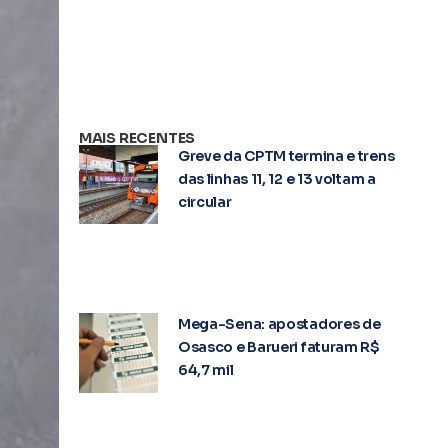
MAIS RECENTES
Greve da CPTM termina e trens
das linhas 11, 12 e 13 voltam a
circular
Mega-Sena: apostadores de
Osasco e Barueri faturam R$
64,7 mil