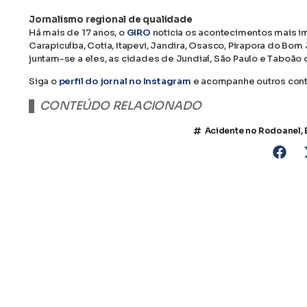
Jornalismo regional de qualidade
Há mais de 17 anos, o
GIRO
noticia os acontecimentos mais im
Carapicuíba, Cotia, Itapevi, Jandira, Osasco, Pirapora do Bo
juntam-se a eles, as cidades de Jundiaí, São Paulo e Taboão d
Siga o
perfil do jornal no Instagram
e acompanhe outros con
CONTEÚDO RELACIONADO
Acidente no Rodoanel
,