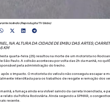
urante incêndio (Reprodução/TV Globo)
L, NA ALTURA DA CIDADE DE EMBU DAS ARTES; CARRE
6 KM
sta quarta-feira (25) resultou na morte de um motorista no Rodoan
de São Paulo. A colisão aconteceu por volta das 2h da manhã, no qui
sponsável pela administração do trecho.
 após o impacto. O motorista do veículo não conseguiu escapar e m
otalmente interditada para os trabalhos de resgate e remoção dos ve
 manhã, a fumaça ainda era visível saindo da carreta incendiada, e p
 relato da Polícia Rodoviária. Ainda segundo a SPMAR, o congesti
mais recente.