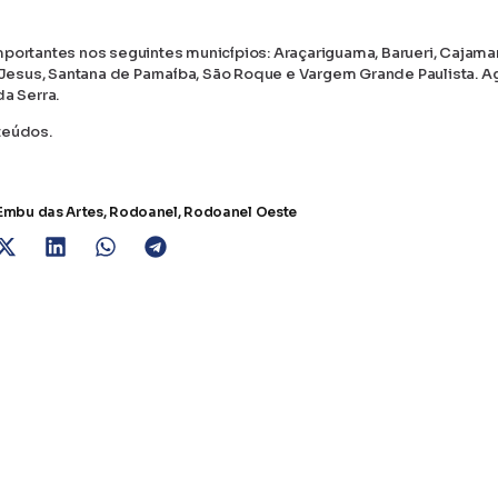
portantes nos seguintes municípios: Araçariguama, Barueri, Cajamar
m Jesus, Santana de Parnaíba, São Roque e Vargem Grande Paulista. A
a Serra.
teúdos.
Embu das Artes
,
Rodoanel
,
Rodoanel Oeste