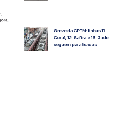
,
gora,
Greve da CPTM: linhas 11-
Coral, 12-Safira e 13-Jade
seguem paralisadas