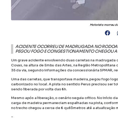
Motorista morreu d
ACIDENTE OCORREU DE MADRUGADA NO RODOANE
PEGOU FOGO E CONGESTIONAMENTO CHEGOU A 
Um grave acidente envolvendo duas carretas na madrugada de
Covas, na altura de Embu das Artes, na Região Metropolitana 
35 da via, segundo informações da concessionária SPMAR, re
Uma das carretas, que transportava madeira, pegou fogo logo
carbonizado no local. A pista no sentido Perus precisou ser t
sendo liberada por volta das 6h.
Mesmo após a liberação, o cenário seguia crítico. No início da
carga de madeira permaneciam espalhadas na pista, conforme
no trecho chegou a cerca de 6 quilômetros até a atualização 
–