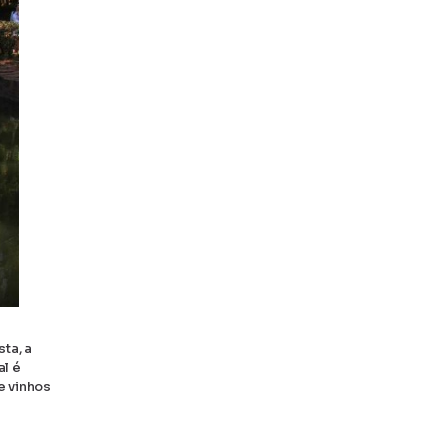
ta, a
al é
e vinhos