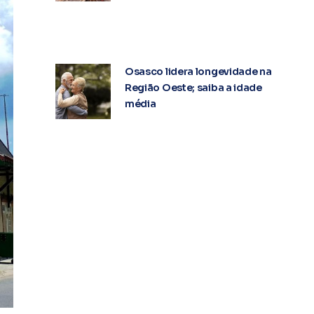
Osasco lidera longevidade na
Região Oeste; saiba a idade
média