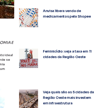
Anvisa libera venda de
medicamentos pela Shopee
OMIA E
Feminicídio: veja a taxa em 11
to ideal
cidades da Região Oeste
rde se
mia
 um
Veja quais são as 5 cidades da
Região Oeste mais investem
em infraestrutura