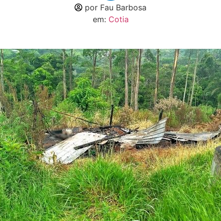
por
Fau Barbosa
em:
Cotia