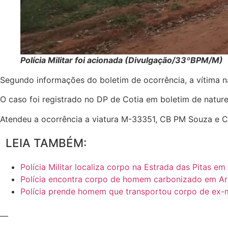
Polícia Militar foi acionada (Divulgação/33ºBPM/M)
Segundo informações do boletim de ocorrência, a vítima n
O caso foi registrado no DP de Cotia em boletim de natureza
Atendeu a ocorrência a viatura M-33351, CB PM Souza e 
LEIA TAMBÉM:
Polícia Militar localiza corpo na Estrada das Pitas em
Polícia encontra corpo de homem carbonizado em A
Polícia prende homem que transportou corpo de ex-
—