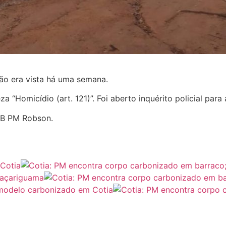
ão era vista há uma semana.
 “Homicídio (art. 121)”. Foi aberto inquérito policial para
CB PM Robson.
 Cotia
raçariguama
modelo carbonizado em Cotia