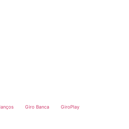
alanços
Giro Banca
GiroPlay