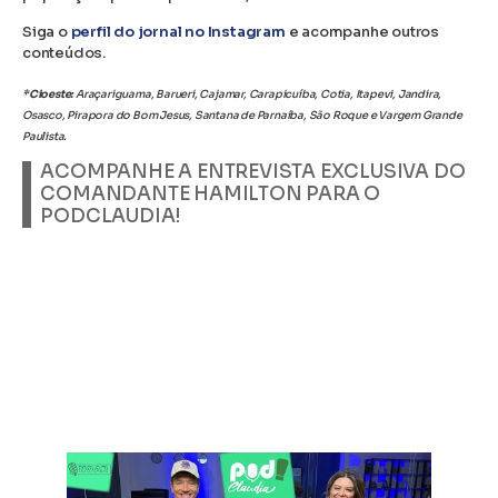
Siga o
perfil do jornal no Instagram
e acompanhe outros
conteúdos.
*Cioeste:
Araçariguama, Barueri, Cajamar, Carapicuíba, Cotia, Itapevi, Jandira,
Osasco, Pirapora do Bom Jesus, Santana de Parnaíba, São Roque e Vargem Grande
Paulista.
ACOMPANHE A ENTREVISTA EXCLUSIVA DO
COMANDANTE HAMILTON PARA O
PODCLAUDIA!