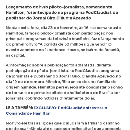
Lançamento do livro piloto-jornalista, comandante
Hamilton, foi antecipado no programa PodClaudia!, da
publisher do Jornal Giro Cláudia Azevedo
Nesta sexta-feira, dia 23 de fevereiro, às 16 h, o comandante
Hamilton, famoso piloto-jornalista com participação nos
principais programas da televisão brasileira, faz o lançamento
do primeiro livro “A corrida de 50 milhões que venci”. O
evento acontece no Experience House, no bairro do Butantã,
na capital.
A informação sobre a publicação foi adiantada, durante
participação do piloto-jornalista, no PodClaudia!, programa
da jornalista e publisher do Jornal Giro, Cláudia Azevedo, no
dia 19 de dezembro. Mineiro, filho único de uma família de
origem humilde, Hamilton perseverou até conquistar o sonho,
de tornar-se o primeiro piloto de helicóptero do Brasil a ser
jornalista, cobrindo notícias diretamente do ar.
LEIA TAMBÉM:
EXCLUSIVO: PodClaudia! entrevista o
Comandante Hamilton
No livro ele traz as lições que o ajudaram a trilhar o caminho
desde sua infância até o sucesso indiscutível que apresenta