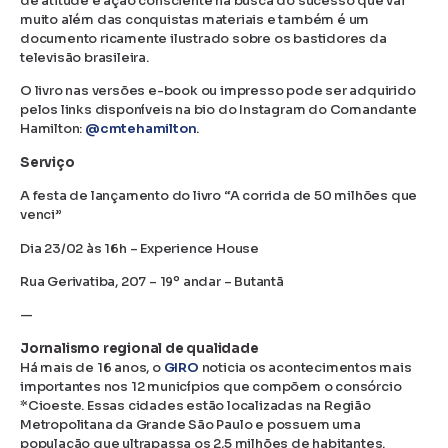
de atitude e ação consciente na busca do sucesso que vai
muito além das conquistas materiais e também é um
documento ricamente ilustrado sobre os bastidores da
televisão brasileira.
O livro nas versões e-book ou impresso pode ser adquirido
pelos links disponíveis na bio do Instagram do Comandante
Hamilton:
@cmtehamilton
.
Serviço
A festa de lançamento do livro “A corrida de 50 milhões que
venci”
Dia 23/02 às 16h – Experience House
Rua Gerivatiba, 207 – 19º andar – Butantã
—
Jornalismo regional de qualidade
Há mais de 16 anos, o
GIRO
noticia os acontecimentos mais
importantes nos 12 municípios que compõem o consórcio
*Cioeste. Essas cidades estão localizadas na Região
Metropolitana da Grande São Paulo e possuem uma
população que ultrapassa os 2,5 milhões de habitantes.