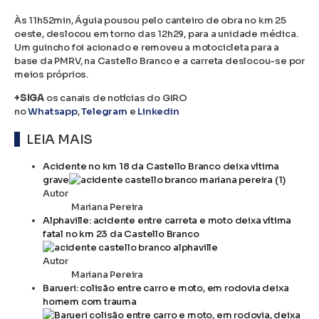
Às 11h52min, Águia pousou pelo canteiro de obra no km 25
oeste, deslocou em torno das 12h29, para a unidade médica.
Um guincho foi acionado e removeu a motocicleta para a
base da PMRV, na Castello Branco e a carreta deslocou-se por
meios próprios.
+SIGA
os canais de notícias do GIRO
no
Whatsapp
,
Telegram
e
Linkedin
LEIA MAIS
Acidente no km 18 da Castello Branco deixa vítima
grave
Autor
Mariana Pereira
Alphaville: acidente entre carreta e moto deixa vítima
fatal no km 23 da Castello Branco
Autor
Mariana Pereira
Barueri: colisão entre carro e moto, em rodovia deixa
homem com trauma