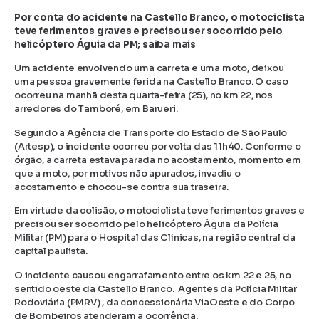
Por conta do acidente na Castello Branco, o motociclista
teve ferimentos graves e precisou ser socorrido pelo
helicóptero Águia da PM; saiba mais
Um acidente envolvendo uma carreta e uma moto, deixou
uma pessoa gravemente ferida na Castello Branco. O caso
ocorreu na manhã desta quarta-feira (25), no km 22, nos
arredores do Tamboré, em Barueri.
Segundo a Agência de Transporte do Estado de São Paulo
(Artesp), o incidente ocorreu por volta das 11h40. Conforme o
órgão, a carreta estava parada no acostamento, momento em
que a moto, por motivos não apurados, invadiu o
acostamento e chocou-se contra sua traseira.
Em virtude da colisão, o motociclista teve ferimentos graves e
precisou ser socorrido pelo helicóptero Águia da Polícia
Militar (PM) para o Hospital das Clínicas, na região central da
capital paulista.
O incidente causou engarrafamento entre os km 22 e 25, no
sentido oeste da Castello Branco. Agentes da Polícia Militar
Rodoviária (PMRV) , da concessionária ViaOeste e do Corpo
de Bombeiros atenderam a ocorrência.