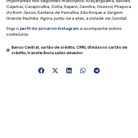
importantes nos seguintes municípios: Araçariguama, Barueri,
Cajamar, Carapicuíba, Cotia, Itapevi, Jandira, Osasco, Pirapora
do Bom Jesus, Santana de Parnaíba, São Roque e Vargem
Grande Paulista. Agora, junta-se a eles, a cidade de Jundiaí.
Siga o
perfil do jornal no Instagram
e acompanhe outros
conteúdos.
Banco Central
,
cartão de crédito
,
CMN
,
dívidas no cartão de
crédito
,
transferência saldo devedor