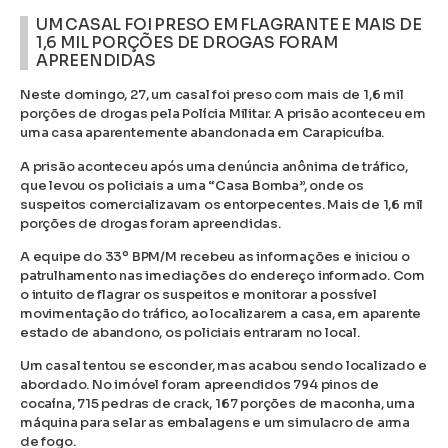
UM CASAL FOI PRESO EM FLAGRANTE E MAIS DE
1,6 MIL PORÇÕES DE DROGAS FORAM
APREENDIDAS
Neste domingo, 27, um casal foi preso com mais de 1,6 mil
porções de drogas pela Polícia Militar. A prisão aconteceu em
uma casa aparentemente abandonada em Carapicuíba.
A prisão aconteceu após uma denúncia anônima de tráfico,
que levou os policiais a uma “Casa Bomba”, onde os
suspeitos comercializavam os entorpecentes. Mais de 1,6 mil
porções de drogas foram apreendidas.
A equipe do 33º BPM/M recebeu as informações e iniciou o
patrulhamento nas imediações do endereço informado. Com
o intuito de flagrar os suspeitos e monitorar a possível
movimentação do tráfico, ao localizarem a casa, em aparente
estado de abandono, os policiais entraram no local.
Um casal tentou se esconder, mas acabou sendo localizado e
abordado. No imóvel foram apreendidos 794 pinos de
cocaína, 715 pedras de crack, 167 porções de maconha, uma
máquina para selar as embalagens e um simulacro de arma
de fogo.