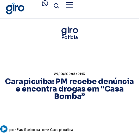
giro
Polícia
29/10/2024
às 21:13
Carapicuíba: PM recebe denúncia
e encontra drogas em “Casa
Bomba”
por
Fau Barbosa
em:
Carapicuíba