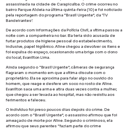
assassinada na cidade de Carapicuíba. O crime ocorreu no
bairro Parque Aldeia na última quinta-feira (10) e foi noticiado
pela reportagem do programa “Brasil Urgente”, da ‘TV
Bandeirantes’.
De acordo com informações da Polícia Civil, a vítima passou a
noite com a companheira no bar. Ela teria sido acusada de
furtar produtos de higiene pessoal do estabelecimento,
inclusive, papel higiênico. Aline chegou a devolver os itens e
foi expulsa do espaço, ocasionando uma briga com o dono
do local, Evanilton Lima.
Ainda segundo o “Brasil Urgente”, câmeras de segurança
flagraram o momento em que a vítima discute com o
proprietário. Ela se aproxima para falar algo no ouvido do
homem, que reage e desfere um soco no rosto de Aline.
Evanilton saca uma arma e atira duas vezes contra a mulher,
que chegou a ser levada ao hospital, mas não resistiu aos
ferimentos e faleceu.
O indivíduo foi preso poucos dias depois do crime. De
acordo com o “Brasil Urgente”, o assassino afirmou que foi
ameaçado de morte por Aline. Segundo o criminoso, ela
afirmou que seus parentes “faziam parte do crime