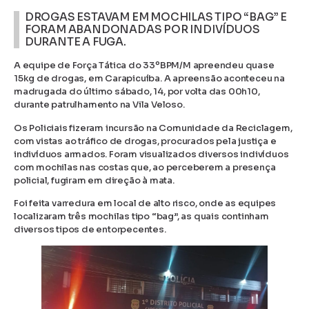
DROGAS ESTAVAM EM MOCHILAS TIPO “BAG” E
FORAM ABANDONADAS POR INDIVÍDUOS
DURANTE A FUGA.
A equipe de Força Tática do 33ºBPM/M apreendeu quase
15kg de drogas, em Carapicuíba. A apreensão aconteceu na
madrugada do último sábado, 14, por volta das 00h10,
durante patrulhamento na Vila Veloso.
Os Policiais fizeram incursão na Comunidade da Reciclagem,
com vistas ao tráfico de drogas, procurados pela justiça e
indivíduos armados. Foram visualizados diversos indivíduos
com mochilas nas costas que, ao perceberem a presença
policial, fugiram em direção à mata.
Foi feita varredura em local de alto risco, onde as equipes
localizaram três mochilas tipo “bag”, as quais continham
diversos tipos de entorpecentes.