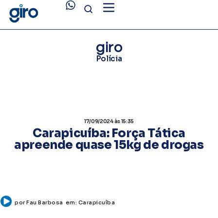
giro
Polícia
17/09/2024
às 15:35
Carapicuíba: Força Tática
apreende quase 15kg de drogas
por
Fau Barbosa
em:
Carapicuíba