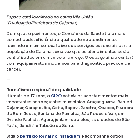
Espaço está localizado no bairro Vila União
(Divulgação/Prefeitura de Cajamar)
Com quatro pavimentos, o Complexo da Saúde trará mais
comodidade, eficiência e qualidade no atendimento,
reunindo em um só local diversos serviços essenciais para a
população de Cajamar, uma vez que os atendimentos serão
centralizados em um único endereço. O espaço ainda contará
com equipamentos modernos para diagnóstico precoce de
câncer.
—
Jornalismo regional de qualidade
Há mais de 17 anos, o
GIRO
noticia os acontecimentos mais
importantes nos seguintes municípios: Araçariguama, Barueri,
Cajamar, Carapicuíba, Cotia, Itapevi, Jandira, Osasco, Pirapora
do Bom Jesus, Santana de Parnaíba, São Roque e Vargem
Grande Paulista. Agora, juntam-se a eles, as cidades de São
Paulo, Jundiaí e Taboão da Serra.
Siga o
perfil do jornal no Instagram
e acompanhe outros