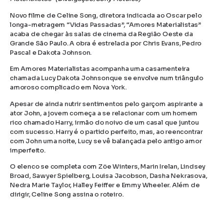
Novo filme de Celine Song, diretora indicada ao Oscar pelo
longa-metragem “Vidas Passadas”, “Amores Materialistas”
acaba de chegar às salas de cinema da Região Oeste da
Grande São Paulo. A obra é estrelada por Chris Evans, Pedro
Pascal e Dakota Johnson.
Em Amores Materialistas acompanha uma casamenteira
chamada Lucy Dakota Johnsonque se envolve num triângulo
amoroso complicado em Nova York.
Apesar de ainda nutrir sentimentos pelo garçom aspirante a
ator John, a jovem começa a se relacionar com um homem
rico chamado Harry, irmão do noivo de um casal que juntou
com sucesso. Harry é o partido perfeito, mas, ao reencontrar
com John uma noite, Lucy se vê balançada pelo antigo amor
imperfeito.
O elenco se completa com Zöe Winters, Marin Irelan, Lindsey
Broad, Sawyer Spielberg, Louisa Jacobson, Dasha Nekrasova,
Nedra Marie Taylor, Halley Feiffer e Emmy Wheeler. Além de
dirigir, Celine Song assina o roteiro.