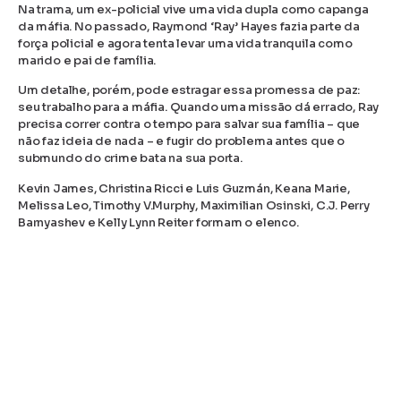
Na trama, um ex-policial vive uma vida dupla como capanga
da máfia. No passado, Raymond ‘Ray’ Hayes fazia parte da
força policial e agora tenta levar uma vida tranquila como
marido e pai de família.
Um detalhe, porém, pode estragar essa promessa de paz:
seu trabalho para a máfia. Quando uma missão dá errado, Ray
precisa correr contra o tempo para salvar sua família – que
não faz ideia de nada – e fugir do problema antes que o
submundo do crime bata na sua porta.
Kevin James, Christina Ricci e Luis Guzmán, Keana Marie,
Melissa Leo, Timothy V.Murphy, Maximilian Osinski, C.J. Perry
Barnyashev e Kelly Lynn Reiter formam o elenco.