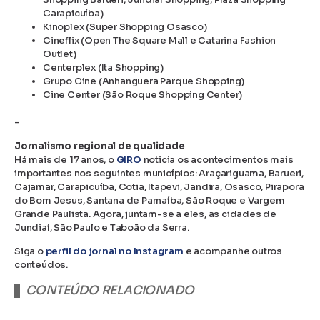
Carapicuíba)
Kinoplex (Super Shopping Osasco)
Cineflix (Open The Square Mall e Catarina Fashion
Outlet)
Centerplex (Ita Shopping)
Grupo Cine (Anhanguera Parque Shopping)
Cine Center (São Roque Shopping Center)
–
Jornalismo regional de qualidade
Há mais de 17 anos, o
GIRO
noticia os acontecimentos mais
importantes nos seguintes municípios: Araçariguama, Barueri,
Cajamar, Carapicuíba, Cotia, Itapevi, Jandira, Osasco, Pirapora
do Bom Jesus, Santana de Parnaíba, São Roque e Vargem
Grande Paulista. Agora, juntam-se a eles, as cidades de
Jundiaí, São Paulo e Taboão da Serra.
Siga o
perfil do jornal no Instagram
e acompanhe outros
conteúdos.
CONTEÚDO RELACIONADO