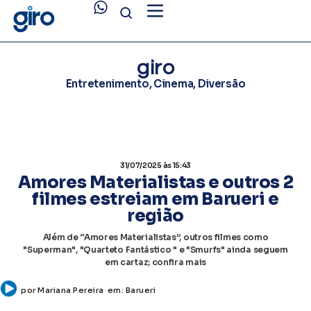
giro
Entretenimento
,
Cinema
,
Diversão
31/07/2025
às 15:43
Amores Materialistas e outros 2
filmes estreiam em Barueri e
região
Além de “Amores Materialistas”, outros filmes como
"Superman", "Quarteto Fantástico " e "Smurfs" ainda seguem
em cartaz; confira mais
por
Mariana Pereira
em:
Barueri