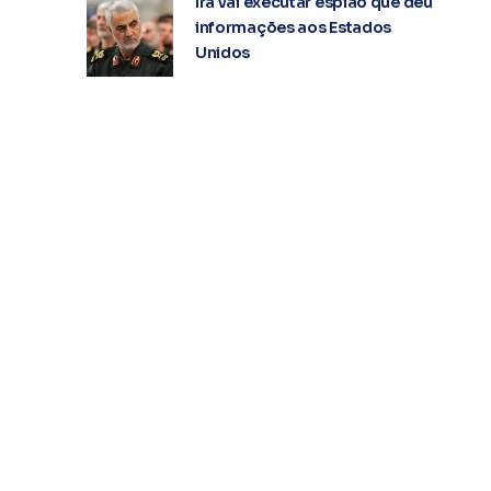
Irã vai executar espião que deu
informações aos Estados
Unidos