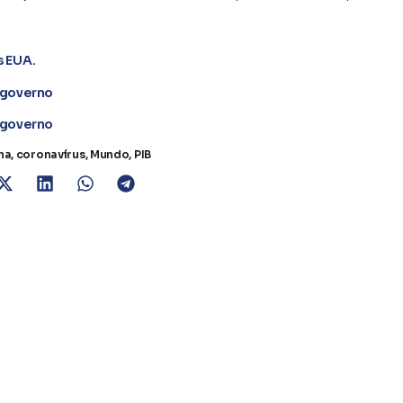
s EUA.
 governo
 governo
ha
,
coronavírus
,
Mundo
,
PIB