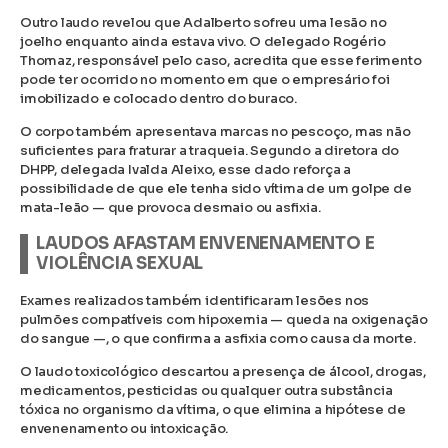
Outro laudo revelou que Adalberto sofreu uma lesão no
joelho enquanto ainda estava vivo. O delegado Rogério
Thomaz, responsável pelo caso, acredita que esse ferimento
pode ter ocorrido no momento em que o empresário foi
imobilizado e colocado dentro do buraco.
O corpo também apresentava marcas no pescoço, mas não
suficientes para fraturar a traqueia. Segundo a diretora do
DHPP, delegada Ivalda Aleixo, esse dado reforça a
possibilidade de que ele tenha sido vítima de um golpe de
mata-leão — que provoca desmaio ou asfixia.
LAUDOS AFASTAM ENVENENAMENTO E
VIOLÊNCIA SEXUAL
Exames realizados também identificaram lesões nos
pulmões compatíveis com hipoxemia — queda na oxigenação
do sangue —, o que confirma a asfixia como causa da morte.
O laudo toxicológico descartou a presença de álcool, drogas,
medicamentos, pesticidas ou qualquer outra substância
tóxica no organismo da vítima, o que elimina a hipótese de
envenenamento ou intoxicação.