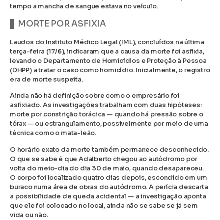
tempo a mancha de sangue estava no veículo.
MORTE POR ASFIXIA
Laudos do Instituto Médico Legal (IML), concluídos na última
terça-feira (17/6), indicaram que a causa da morte foi asfixia,
levando o Departamento de Homicídios e Proteção à Pessoa
(DHPP) a tratar o caso como homicídio. Inicialmente, o registro
era de morte suspeita.
Ainda não há definição sobre como o empresário foi
asfixiado. As investigações trabalham com duas hipóteses:
morte por constrição torácica — quando há pressão sobre o
tórax — ou estrangulamento, possivelmente por meio de uma
técnica como o mata-leão.
O horário exato da morte também permanece desconhecido.
O que se sabe é que Adalberto chegou ao autódromo por
volta do meio-dia do dia 30 de maio, quando desapareceu.
O corpo foi localizado quatro dias depois, escondido em um
buraco numa área de obras do autódromo. A perícia descarta
a possibilidade de queda acidental — a investigação aponta
que ele foi colocado no local, ainda não se sabe se já sem
vida ou não.