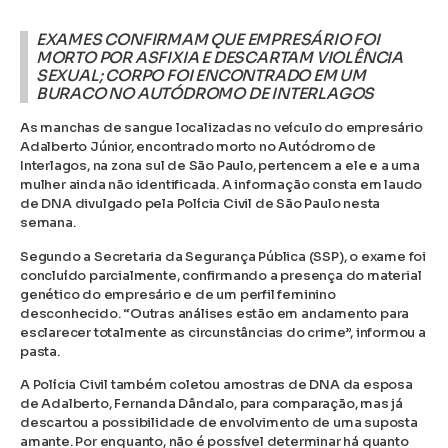
EXAMES CONFIRMAM QUE EMPRESÁRIO FOI
MORTO POR ASFIXIA E DESCARTAM VIOLÊNCIA
SEXUAL; CORPO FOI ENCONTRADO EM UM
BURACO NO AUTÓDROMO DE INTERLAGOS
As manchas de sangue localizadas no veículo do empresário
Adalberto Júnior, encontrado morto no Autódromo de
Interlagos, na zona sul de São Paulo, pertencem a ele e a uma
mulher ainda não identificada. A informação consta em laudo
de DNA divulgado pela Polícia Civil de São Paulo nesta
semana.
Segundo a Secretaria da Segurança Pública (SSP), o exame foi
concluído parcialmente, confirmando a presença do material
genético do empresário e de um perfil feminino
desconhecido. “Outras análises estão em andamento para
esclarecer totalmente as circunstâncias do crime”, informou a
pasta.
A Polícia Civil também coletou amostras de DNA da esposa
de Adalberto, Fernanda Dândalo, para comparação, mas já
descartou a possibilidade de envolvimento de uma suposta
amante. Por enquanto, não é possível determinar há quanto