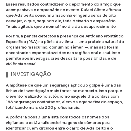
Esses resultados contradizem o depoimento do amigo que
acompanhava o empresário no evento. Rafael Aliste afirmou
que Adalberto consumiu maconha e ingeriu cerca de oito
cervejas, o que, segundo ele, teria deixado o empresário
“mais agitado que o normal” no dia do desaparecimento.
Por fim, a perícia detectou a presença de Antígeno Prostático
Específico (PSA) no pênis da vítima — uma proteína natural do
organismo masculino, comum no sêmen —, mas não foram
encontrados espermatozoides nas regiões oral e anal. Isso
permite aos investigadores descartar a possibilidade de
violência sexual.
INVESTIGAÇÃO
A hipótese de que um segurança aplicou o golpe é uma das
linhas de investigação mais fortes no momento. Isso porque
o evento realizado no autódromo naquele dia contava com
188 seguranças contratados, além da equipe fixa do espaço,
totalizando mais de 200 profissionais.
A polícia já possui uma lista com todos os nomes dos
vigilantes e está analisando imagens de câmeras para
identificar quem circulou entre o carro de Adalberto e o