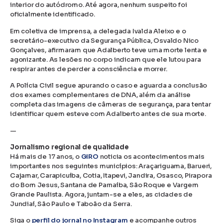
interior do autódromo. Até agora, nenhum suspeito foi
oficialmente identificado.
Em coletiva de imprensa, a delegada Ivalda Aleixo e o
secretário-executivo da Segurança Pública, Osvaldo Nico
Gonçalves, afirmaram que Adalberto teve uma morte lenta e
agonizante. As lesões no corpo indicam que ele lutou para
respirar antes de perder a consciência e morrer.
A Polícia Civil segue apurando o caso e aguarda a conclusão
dos exames complementares de DNA, além da análise
completa das imagens de câmeras de segurança, para tentar
identificar quem esteve com Adalberto antes de sua morte.
—
Jornalismo regional de qualidade
Há mais de 17 anos, o
GIRO
noticia os acontecimentos mais
importantes nos seguintes municípios: Araçariguama, Barueri,
Cajamar, Carapicuíba, Cotia, Itapevi, Jandira, Osasco, Pirapora
do Bom Jesus, Santana de Parnaíba, São Roque e Vargem
Grande Paulista. Agora, juntam-se a eles, as cidades de
Jundiaí, São Paulo e Taboão da Serra.
Siga o
perfil do jornal no Instagram
e acompanhe outros