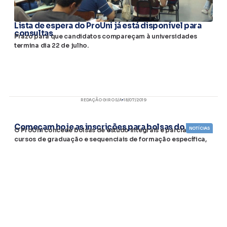
Lista de espera do ProUni já está disponível para
consultas
Prazo para que candidatos compareçam à universidades
termina dia 22 de julho.
REDAÇÃO GIRO S/A
18/07/2019
Começam hoje as inscrições para bolsas do Prouni
NOTÍCIAS
​O ProUni concede bolsas de estudo integrais e parciais em
cursos de graduação e sequenciais de formação específica,